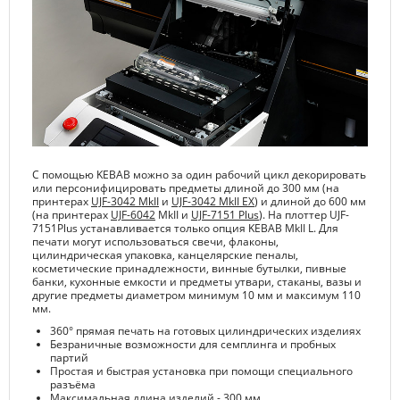
С помощью KEBAB можно за один рабочий цикл декорировать
или персонифицировать предметы длиной до 300 мм (на
принтерах
UJF-3042 MkII
и
UJF-3042 MkII EX
) и длиной до 600 мм
(на принтерах
UJF-6042
MkII и
UJF-7151 Plus
). На плоттер UJF-
7151Plus устанавливается только опция KEBAB MkII L. Для
печати могут использоваться свечи, флаконы,
цилиндрическая упаковка, канцелярские пеналы,
косметические принадлежности, винные бутылки, пивные
банки, кухонные емкости и предметы утвари, стаканы, вазы и
другие предметы диаметром минимум 10 мм и максимум 110
мм.
360° прямая печать на готовых цилиндрических изделиях
Безраничные возможности для семплинга и пробных
партий
Простая и быстрая установка при помощи специального
разъёма
Максимальная длина изделий - 300 мм