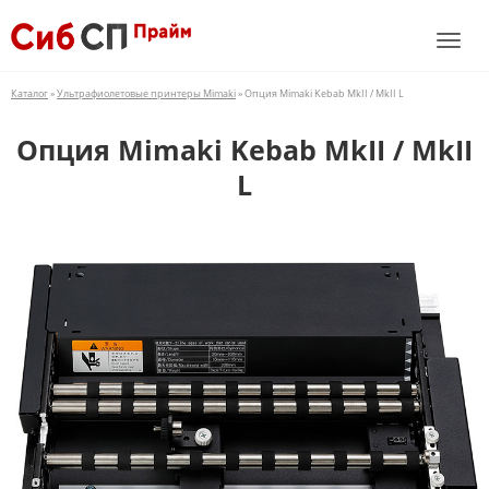
Каталог
»
Ультрафиолетовые принтеры Mimaki
» Опция Mimaki Kebab MkII / MkII L
Опция Mimaki Kebab MkII / MkII
L