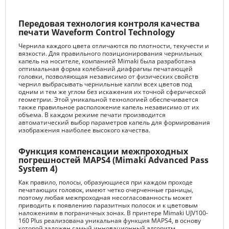
Передовая технология контроля качества
печати Waveform Control Technology
Чернила каждого цвета отличаются по плотности, текучести и
вязкости. Для правильного позиционирования чернильных
капель на носителе, компанией Mimaki была разработана
оптимальная форма колебаний диафрагмы печатающей
головки, позволяющая независимо от физических свойств
чернил выбрасывать чернильные капли всех цветов под
одним и тем же углом без искажения их точной сферической
геометрии. Этой уникальной технологией обеспечивается
также правильное расположение капель независимо от их
объема. В каждом режиме печати производится
автоматический выбор параметров капель для формирования
изображения наиболее высокого качества.
Функция компенсации межпроходных
погрешностей MAPS4 (Mimaki Advanced Pass
System 4)
Как правило, полосы, образующиеся при каждом проходе
печатающих головок, имеют четко очерченные границы,
поэтому любая межпроходная несогласованность может
приводить к появлению паразитных полосок и к цветовым
наложениям в пограничных зонах. В принтере Mimaki UJV100-
160 Plus реализована уникальная функция MAPS4, в основу
которой заложен самый инновационный алгоритм