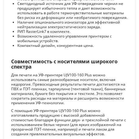
Светодиодный источник для УФ-отверждения чернил не
продуцирует избыточного тепла и дает возможность
использовать в работе термочувствительные материалы
без риска их деформации или необратимого повреждения.
Наличие опционального ионизатора для эффективной
нейтрализации электростатического заряда.
РИП RasterLink7 в комплекте.
Возможность удаленного управления принтером с
мобильных устройств.
Компактный дизайн, конкурентная цена.
Совместимость с носителями широкого
спектра
Для печати на УФ-принтере UJV100-160 Plus можно
использовать самые разнообразные носители, включая
недорогие. Превосходные результаты печати достигаются на
ПВХ и ПЭТ-пленках, тарпаулине (тентовой ткани), баннерных
материалах, бумаге без покрытия и текстиле. Это позволяет
сократить расходы на материалы и расширить возможности
применения УФ-технологии.
С помощью УФ-принтера UJV100-160 Plus можно
изготавливать продукцию с высокой добавленной
стоимостью благодаря функции двух- и трехслойной печати с
использованием белых чернил (для ярких изображений на
прозрачной ПЭТ-пленке, например) и печати лаком для
создания привлекательных визуальных эффектов.