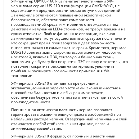
УФ-принтер UJV100-160 Plus печатает эластичными УФ-
чернилами серии LUS-210 в конфигурации CMYK+W+Cl, не
содержащими вредных органических летучих соединений.
Эти чернила отличаются повышенной экологической
безопасностью, обеспечивают комфортность
производственной среды и мгновенно отверждаются под
действием излучения LED-источников, не требуя времени на
сушку отпечатка. Любые финишные операции, включая
ламинирование, могут осуществляться сразу же после печати,
что сокращает время производства и дает возможность
выполнять заказы в самые сжатые сроки. Кроме того, чернила
LUS-210 совместимы с широким ассортиментом недорогих
носителей, включая ПВХ, тентовую и баннерную ткань,
экономичную бумагу без покрытия, ПЭТ-пленку и текстиль, что
позволяет сократить расходы на материалы, увеличить
прибыль и расширить возможности применения УФ-
технологии.
УФ-чернила LUS-210 отличаются прекрасными
эксплуатационными характеристиками, экономичностью и
высокой стабильностью в любых режимах печати,
обеспечивая безупречное качество отпечатков при высокой
производительности.
Повышенная оптическая плотность чернил позволяет
гарантировать исключительную яркость изображений при
небольшом расходе чернил. Отвержденный чернильный слой
отличается особой стойкостью к истиранию, влаге и
химическому воздействию.
УФ-чернила LUS-210 формируют прочный и эластичный