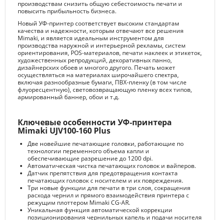
производствам снизить общую себестоимость печати и
повысить прибыльность бизнеса.
Новый УФ-принтер соответствует высоким стандартам
качества и надежности, которым отвечают все решения
Mimaki, и является идеальным инструментом для
производства наружной и интерьерной рекламы, систем
ориентирования, POS-материалов, печати наклеек и этикеток,
художественных репродукций, декоративных панно,
дизайнерских обоев и многого другого. Печать может
осуществляться на материалах широчайшего спектра,
включая разнообразные бумаги, ПВХ-пленку (в том числе
флуоресцентную), световозвращающую пленку всех типов,
армированный баннер, обои и т.д.
Ключевые особенности УФ-принтера
Mimaki UJV100-160 Plus
Две новейшие печатающие головки, работающие по
технологии переменного объема капли и
обеспечивающие разрешение до 1200 dpi.
Автоматическая чистка печатающих головок и вайперов.
Датчик препятствия для предотвращения контакта
печатающих головок с носителем и их повреждения.
Три новые функции для печати в три слоя, сокращения
расхода чернил и прямого взаимодействия принтера с
режущим плоттером Mimaki CG-AR.
Уникальная функция автоматической коррекции
позиционирования чернильных капель и подачи носителя