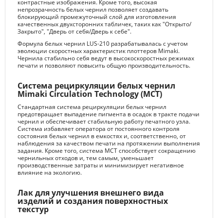
контрастные изображения. Кроме того, высокая
непрозрачность белых чернил позволяет создавать
блокирующий промежуточный слой для изготовления
качественных двухсторонних табличек, таких как "Открыто/
Закрыто", "Дверь от себя/Дверь к себе".
Формула белых чернил LUS-210 разрабатывалась с учетом
эволюции скоростных характеристик плоттеров Mimaki.
Чернила стабильно себя ведут в высокоскоростных режимах
печати и позволяют повысить общую производительность.
Система рециркуляции белых чернил
Mimaki Circulation Technology (MCT)
Стандартная система рециркуляции белых чернил
предотвращает выпадение пигмента в осадок в тракте подачи
чернил и обеспечивает стабильную работу печатного узла.
Система избавляет оператора от постоянного контроля
состояния белых чернил в емкостях и, соответственно, от
наблюдения за качеством печати на протяжении выполнения
задания. Кроме того, система MCT способствует сокращению
чернильных отходов и, тем самым, уменьшает
производственные затраты и минимизирует негативное
влияние на экологию.
Лак для улучшения внешнего вида
изделий и создания поверхностных
текстур