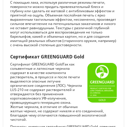
С помощью лака, используя различные режимы печати,
поверхности можно придать привлекательный блеск и
глубину или сделать ее матовой с антибликовым эффектом и
приятной на ощупь. Объемная послойная печать с ярко
выраженным тактильным эффектом, несомненно, произведет
сильное впечатление на потенциальных заказчиков и никого
не оставит равнодушным. Текстуры с различной глубиной
могут использоваться для воспроизведения не только
барельефов, камей и объемных картин, но и для создания
имитаций реальных объектов (старинного оружия, например)
с очень высокой степенью достоверности.
Сертификат GREENGUARD Gold
Сертификат GREENGUARD GoldТак как
сольвентные и латексные чернила
содержат в качестве компонента
растворитель, в процессе и после печати
выделяются опасные летучие
органические соединения (ЛОС). Чернила
LUS-210 не содержат растворителей и
отверждаются без применения
коротковолнового УФ-излучения,
провоцирующего генерацию озона.
Желтые чернила, в отличие от обычных
желтых чернил, не содержат никеля и его соединений,
благодаря чему отличаются повышенной экологической
чистотой.
Продукты, имеющие сертификат GREENGUARD Gold, отвечают