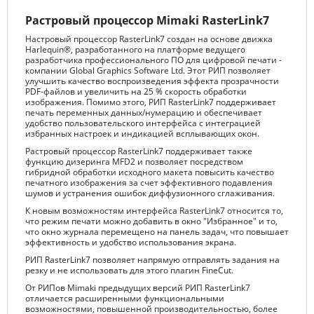
Растровый процессор Mimaki RasterLink7
Hастровый процессор RasterLink7 создан на основе движка
Harlequin®, разработанного на платформе ведущего
разработчика профессионального ПО для цифровой печати -
компании Global Graphics Software Ltd. Этот РИП позволяет
улучшить качество воспроизведения эффекта прозрачности
PDF-файлов и увеличить на 25 % скорость обработки
изображения. Помимо этого, РИП RasterLink7 поддерживает
печать переменных данных/нумерацию и обеспечивает
удобство пользовательского интерфейса с интеграцией
избранных настроек и индикацией всплывающих окон.
Растровый процессор RasterLink7 поддерживает также
функцию дизеринга MFD2 и позволяет посредством
гибридной обработки исходного макета повысить качество
печатного изображения за счет эффективного подавления
шумов и устранения ошибок диффузионного сглаживания.
К новым возможностям интерфейса RasterLink7 относится то,
что режим печати можно добавить в окно "Избранное" и то,
что окно журнала перемещено на панель задач, что повышает
эффективность и удобство использования экрана.
РИП RasterLink7 позволяет напрямую отправлять задания на
резку и не использовать для этого плагин FineCut.
От РИПов Mimaki предыдущих версий РИП RasterLink7
отличается расширенными функциональными
возможностями, повышенной производительностью, более