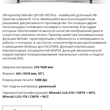
УФ-принтер Mimaki UJV100-160 Plus - новейший рулонный УФ-
принтер шириной 1,6 м, являющийся высококонкурентным
решением для рекламного производства. Он оснащен двумя
печатающими головками последнего поколения, благодаря
которым обеспечивается высокое качество изображений даже в
скоростных режимах печати. Принтер имеет все инновационные
функции Mimaki, гарантирующие стабильность и непрерывность
работы, к которым, в частности, относятся функции распознавания
и замещения сбойных дюз NCU/NRS, функция компенсации
межпроходных погрешностей MAPS4, функция автоматической
корректировки позиционирования чернильных капель и подачи
носителя DAS.
Ширина материала:
210-1620 мм
Формат:
A0+ (1610 мм, 63")
Разрешение печати:
1200 dpi
Тип подачи материала:
рулонный
Чернила (тип/конфигурация):
Mimaki LUS-210 / CMYK + WCl,
Mimaki LUS-170 / CMYK + WCl