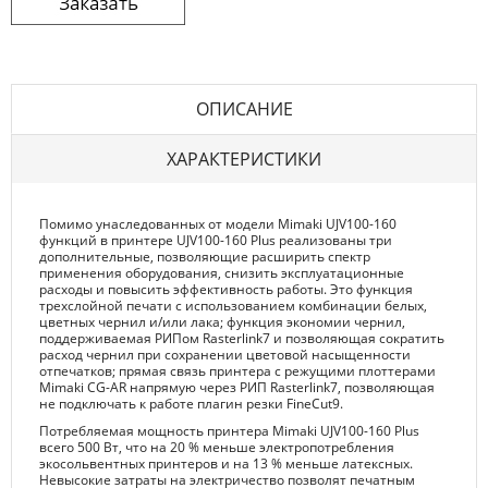
ОПИСАНИЕ
ХАРАКТЕРИСТИКИ
Помимо унаследованных от модели Mimaki UJV100-160
функций в принтере UJV100-160 Plus реализованы три
дополнительные, позволяющие расширить спектр
применения оборудования, снизить эксплуатационные
расходы и повысить эффективность работы. Это функция
трехслойной печати с использованием комбинации белых,
цветных чернил и/или лака; функция экономии чернил,
поддерживаемая РИПом Rasterlink7 и позволяющая сократить
расход чернил при сохранении цветовой насыщенности
отпечатков; прямая связь принтера с режущими плоттерами
Mimaki CG-AR напрямую через РИП Rasterlink7, позволяющая
не подключать к работе плагин резки FineCut9.
Потребляемая мощность принтера Mimaki UJV100-160 Plus
всего 500 Вт, что на 20 % меньше электропотребления
экосольвентных принтеров и на 13 % меньше латексных.
Невысокие затраты на электричество позволят печатным