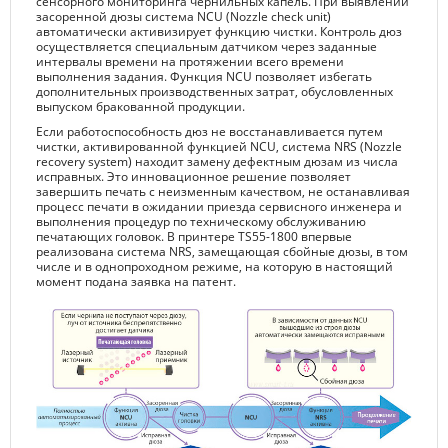
сенсорного мониторинга чернильных капель. При выявлении
засоренной дюзы система NCU (Nozzle check unit)
автоматически активизирует функцию чистки. Контроль дюз
осуществляется специальным датчиком через заданные
интервалы времени на протяжении всего времени
выполнения задания. Функция NCU позволяет избегать
дополнительных производственных затрат, обусловленных
выпуском бракованной продукции.
Если работоспособность дюз не восстанавливается путем
чистки, активированной функцией NCU, система NRS (Nozzle
recovery system) находит замену дефектным дюзам из числа
исправных. Это инновационное решение позволяет
завершить печать с неизменным качеством, не останавливая
процесс печати в ожидании приезда сервисного инженера и
выполнения процедур по техническому обслуживанию
печатающих головок. В принтере TS55-1800 впервые
реализована система NRS, замещающая сбойные дюзы, в том
числе и в однопроходном режиме, на которую в настоящий
момент подана заявка на патент.