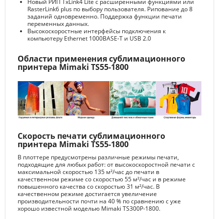
Новый РИП TxLink4 Lite с расширенными функциями или
RasterLink6 plus по выбору пользователя. Рипование до 8
заданий одновременно. Поддержка функции печати
переменных данных.
Высокоскоростные интерфейсы подключения к
компьютеру Ethernet 1000BASE-T и USB 2.0
Области применения сублимационного
принтера Mimaki TS55-1800
Скорость печати сублимационного
принтера Mimaki TS55-1800
В плоттере предусмотрены различные режимы печати,
подходящие для любых работ: от высокоскоростной печати с
максимальной скоростью 135 м²/час до печати в
качественном режиме со скоростью 55 м²/час и в режиме
повышенного качества со скоростью 31 м²/час. В
качественном режиме достигается увеличение
производительности почти на 40 % по сравнению с уже
хорошо известной моделью Mimaki TS300P-1800.