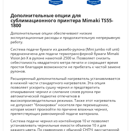
Дополнительные опции для
сублимационного принтера Mimaki TS55-
1800
Дополнительные опции обеспечивают низкие
эксплуатационные расходы и продолжительную непрерывную
работу.
Система подачи бумаги из джамбо-рулона (Mini jumbo roll unit)
предназначена для подачи термотрансферной бумаги Mimaki
Vision Jet-X в рулоне намоткой 2500 м. Позволяет снизить
себестоимость квадратного метра печати и сокращает время
простоя благодаря возможности не прибегать к частой замене
рулонов.
Расширенный дополнительный нагреватель устанавливается
в нижней части стандартного нагревателя. Эта опция
позволяет ускорить сушку чернил и предотвратить
отмарывание чернил и слипание слоев рулона при
автоматической подмотке отпечатков в
высокопроизводительных режимах. Также этот нагреватель
не допускает "блокировки" носителя при перемещении,
которая может произойти по причине влажных чернил,
препятствующих равномерной подаче материала.
Система подачи чернил из контейнеров 10 кг позволяет
устанавливать чернильные емкости объемом 10 л для
каждого цвета. По сравнению с обычной СНПЧ, рассчитанной