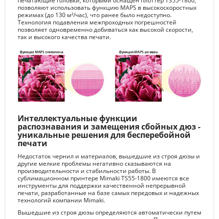
печатающие головки, которыми оснащен плоттер TS55-1800,
позволяют использовать функцию MAPS в высокоскоростных
режимах (до 130 м²/час), что ранее было недоступно.
Технология подавления межпроходных погрешностей
позволяет одновременно добиваться как высокой скорости,
так и высокого качества печати.
Интеллектуальные функции
распознавания и замещения сбойных дюз -
уникальные решения для бесперебойной
печати
Недостаток чернил и материалов, вышедшие из строя дюзы и
другие мелкие проблемы негативно сказываются на
производительности и стабильности работы. В
сублимационном принтере Mimaki TS55-1800 имеются все
инструменты для поддержки качественной непрерывной
печати, разработанные на базе самых передовых и надежных
технологий компании Mimaki.
Вышедшие из строя дюзы определяются автоматически путем