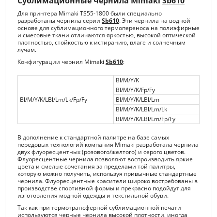
Сублимационные чернила Mimaki
Sb610
Для принтера Mimaki TS55-1800 были специально
разработаны чернила серии
Sb610
. Эти чернила на водной
основе для сублимационного термопереноса на полиэфирные
и смесовые ткани отличаются яркостью, высокой оптической
плотностью, стойкостью к истиранию, влаге и солнечным
лучам.
Конфигурации чернил Mimaki
Sb610
:
Bl/M/Y/K
Bl/M/Y/K/Fp/Fy
Bl/M/Y/K/LBl/Lm/Lk/Fp/Fy
Bl/M/Y/K/LBl/Lm
Bl/M/Y/K/LBl/Lm/Lk
Bl/M/Y/K/LBl/Lm/Fp/Fy
В дополнение к стандартной палитре на базе самых
передовых технологий компания Mimaki разработала чернила
двух флуоресцентных (розового/желтого) и серого цветов.
Флуоресцентные чернила позволяют воспроизводить яркие
цвета и смелые сочетания за пределами той палитры,
которую можно получить, используя привычные стандартные
чернила. Флуоресцентные красители широко востребованы в
производстве спортивной формы и прекрасно подойдут для
изготовления модной одежды и текстильной обуви.
Так как при термотрансферной сублимационной печати
используются черные чернила высокой плотности, иногда