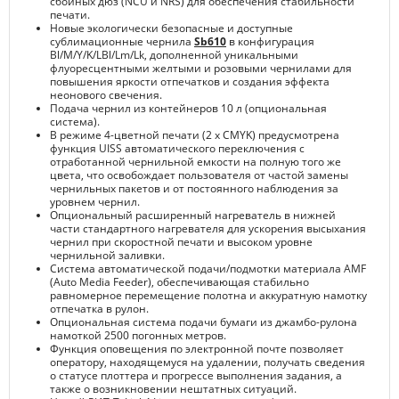
сбойных дюз (NCU и NRS) для обеспечения стабильности
печати.
Новые экологически безопасные и доступные
сублимационные чернила
Sb610
в конфигурация
Bl/M/Y/K/LBl/Lm/Lk, дополненной уникальными
флуоресцентными желтыми и розовыми чернилами для
повышения яркости отпечатков и создания эффекта
неонового свечения.
Подача чернил из контейнеров 10 л (опциональная
система).
В режиме 4-цветной печати (2 х CMYK) предусмотрена
функция UISS автоматического переключения с
отработанной чернильной емкости на полную того же
цвета, что освобождает пользователя от частой замены
чернильных пакетов и от постоянного наблюдения за
уровнем чернил.
Опциональный расширенный нагреватель в нижней
части стандартного нагревателя для ускорения высыхания
чернил при скоростной печати и высоком уровне
чернильной заливки.
Система автоматической подачи/подмотки материала AMF
(Auto Media Feeder), обеспечивающая стабильно
равномерное перемещение полотна и аккуратную намотку
отпечатка в рулон.
Опциональная система подачи бумаги из джамбо-рулона
намоткой 2500 погонных метров.
Функция оповещения по электронной почте позволяет
оператору, находящемуся на удалении, получать сведения
о статусе плоттера и прогрессе выполнения задания, а
также о возникновении нештатных ситуаций.