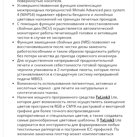
поверхностью носителя.
Усовершенствованная функция компенсации
межпроходных погрешностей Mimaki Advanced pass system
4 (MAPS4) подавляет эффекты бендинга и линейных
цветовых наложений на границах печатных проходов.
С помощью функции распознавания и восстановления
сбойных дюз (NCU) осуществляется автоматический
мониторинг работы печатающей головки и активация
чистки в случае ее засорения.
Функция замещения сбойных дюз (NRS) позволяет не
восстановившиеся после чистки дюзы заменить
работоспособными и таким образом продолжить работу
без потери качества до приезда сервисного инженера.
Для осуществления непрерывной продолжительной
печати и снижения себестоимости готовой продукции
чернила упакованы в 2-литровые пакеты, которые легко
устанавливаются в стандартную систему непрерывной
подачи MBIS3.
Возможность использования пигментных, активных и
кислотных чернил - для печати на натуральных и
синтетических тканях.
Наличие мощного программного средства
TxLink3
Lite,
которое дает возможность легко осуществлять замещение
цветов пространств RGB и CMYK на растровой и векторной
графике для более точного воспроизведения
корпоративных и специальных цветов, а также создавать
самые разнообразные цветовые шаблоны. В
TxLink3
Lite
содержатся все инструменты для формирования любых
текстильных раппортов и построения ICC-профилей. По
желанию заказчика плоттер может комплектоваться