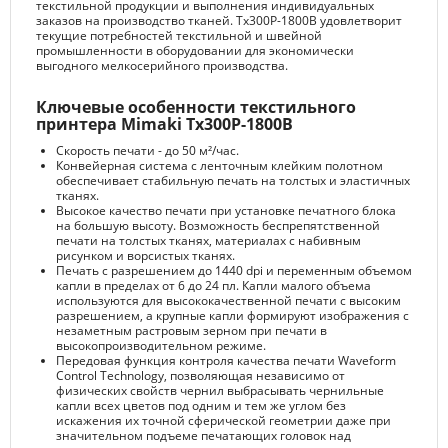
текстильной продукции и выполнения индивидуальных
заказов на производство тканей. Tx300P-1800В удовлетворит
текущие потребностей текстильной и швейной
промышленности в оборудовании для экономически
выгодного мелкосерийного производства.
Ключевые особенности текстильного
принтера Mimaki Tx300P-1800B
Скорость печати - до 50 м²/час.
Конвейерная система с ленточным клейким полотном
обеспечивает стабильную печать на толстых и эластичных
тканях.
Высокое качество печати при установке печатного блока
на большую высоту. Возможность беспрепятственной
печати на толстых тканях, материалах с набивным
рисунком и ворсистых тканях.
Печать с разрешением до 1440 dpi и переменным объемом
капли в пределах от 6 до 24 пл. Капли малого объема
используются для высококачественной печати с высоким
разрешением, а крупные капли формируют изображения с
незаметным растровым зерном при печати в
высокопроизводительном режиме.
Передовая функция контроля качества печати Waveform
Control Technology, позволяющая независимо от
физических свойств чернил выбрасывать чернильные
капли всех цветов под одним и тем же углом без
искажения их точной сферической геометрии даже при
значительном подъеме печатающих головок над