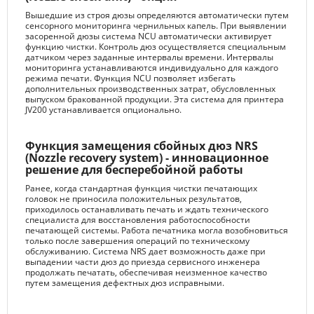
Вышедшие из строя дюзы определяются автоматически путем
сенсорного мониторинга чернильных капель. При выявлении
засоренной дюзы система NCU автоматически активирует
функцию чистки. Контроль дюз осуществляется специальным
датчиком через заданные интервалы времени. Интервалы
мониторинга устанавливаются индивидуально для каждого
режима печати. Функция NCU позволяет избегать
дополнительных производственных затрат, обусловленных
выпуском бракованной продукции. Эта система для принтера
JV200 устанавливается опционально.
Функция замещения сбойных дюз NRS
(Nozzle recovery system) - инновационное
решение для бесперебойной работы
Ранее, когда стандартная функция чистки печатающих
головок не приносила положительных результатов,
приходилось останавливать печать и ждать технического
специалиста для восстановления работоспособности
печатающей системы. Работа печатника могла возобновиться
только после завершения операций по техническому
обслуживанию. Система NRS дает возможность даже при
выпадении части дюз до приезда сервисного инженера
продолжать печатать, обеспечивая неизменное качество
путем замещения дефектных дюз исправными.