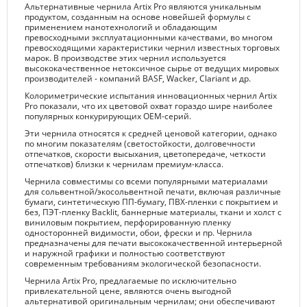
Альтернативные чернила Artix Pro являются уникальным
продуктом, созданным на основе новейшей формулы с
применением нанотехнологий и обладающим
превосходными эксплуатационными качествами, во многом
превосходящими характеристики чернил известных торговых
марок. В производстве этих чернил используется
высококачественное нетоксичное сырье от ведущих мировых
производителей - компаний BASF, Wacker, Clariant и др.
Колориметрические испытания инновационных чернил Artix
Pro показали, что их цветовой охват гораздо шире наиболее
популярных конкурирующих OEM-серий.
Эти чернила относятся к средней ценовой категории, однако
по многим показателям (светостойкости, долговечности
отпечатков, скорости высыхания, цветопередаче, четкости
отпечатков) близки к чернилам премиум-класса.
Чернила совместимы со всеми популярными материалами
для сольвентной/экосольвентной печати, включая различные
бумаги, синтетическую ПП-бумагу, ПВХ-пленки с покрытием и
без, ПЭТ-пленку Backlit, баннерные материалы, ткани и холст с
виниловым покрытием, перфорированную пленку
односторонней видимости, обои, фрески и пр. Чернила
предназначены для печати высококачественной интерьерной
и наружной графики и полностью соответствуют
современным требованиям экологической безопасности.
Чернила Artix Pro, предлагаемые по исключительно
привлекательной цене, являются очень выгодной
альтернативой оригинальным чернилам; они обеспечивают