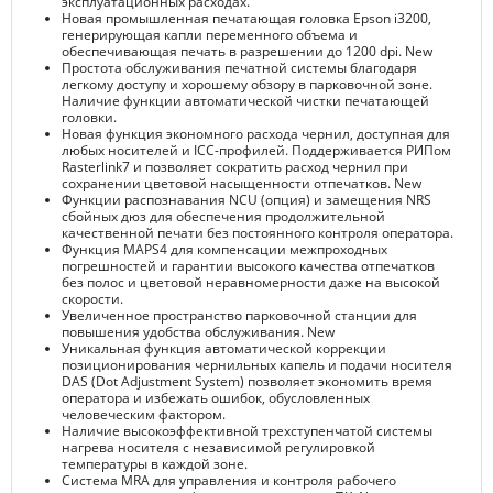
эксплуатационных расходах.
Новая промышленная печатающая головка Epson i3200,
генерирующая капли переменного объема и
обеспечивающая печать в разрешении до 1200 dpi. New
Простота обслуживания печатной системы благодаря
легкому доступу и хорошему обзору в парковочной зоне.
Наличие функции автоматической чистки печатающей
головки.
Новая функция экономного расхода чернил, доступная для
любых носителей и ICC-профилей. Поддерживается РИПом
Rasterlink7 и позволяет сократить расход чернил при
сохранении цветовой насыщенности отпечатков. New
Функции распознавания NCU (опция) и замещения NRS
сбойных дюз для обеспечения продолжительной
качественной печати без постоянного контроля оператора.
Функция MAPS4 для компенсации межпроходных
погрешностей и гарантии высокого качества отпечатков
без полос и цветовой неравномерности даже на высокой
скорости.
Увеличенное пространство парковочной станции для
повышения удобства обслуживания. New
Уникальная функция автоматической коррекции
позиционирования чернильных капель и подачи носителя
DAS (Dot Adjustment System) позволяет экономить время
оператора и избежать ошибок, обусловленных
человеческим фактором.
Наличие высокоэффективной трехступенчатой системы
нагрева носителя с независимой регулировкой
температуры в каждой зоне.
Система MRA для управления и контроля рабочего