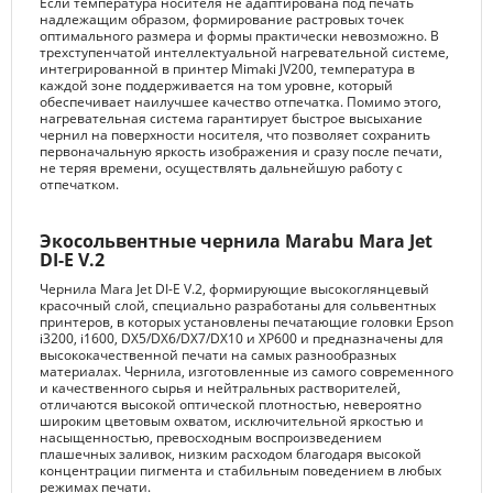
Если температура носителя не адаптирована под печать
надлежащим образом, формирование растровых точек
оптимального размера и формы практически невозможно. В
трехступенчатой интеллектуальной нагревательной системе,
интегрированной в принтер Mimaki JV200, температура в
каждой зоне поддерживается на том уровне, который
обеспечивает наилучшее качество отпечатка. Помимо этого,
нагревательная система гарантирует быстрое высыхание
чернил на поверхности носителя, что позволяет сохранить
первоначальную яркость изображения и сразу после печати,
не теряя времени, осуществлять дальнейшую работу с
отпечатком.
Экосольвентные чернила Marabu Mara Jet
DI-E V.2
Чернила Mara Jet DI-E V.2, формирующие высокоглянцевый
красочный слой, специально разработаны для сольвентных
принтеров, в которых установлены печатающие головки Epson
i3200, i1600, DX5/DX6/DX7/DX10 и XP600 и предназначены для
высококачественной печати на самых разнообразных
материалах. Чернила, изготовленные из самого современного
и качественного сырья и нейтральных растворителей,
отличаются высокой оптической плотностью, невероятно
широким цветовым охватом, исключительной яркостью и
насыщенностью, превосходным воспроизведением
плашечных заливок, низким расходом благодаря высокой
концентрации пигмента и стабильным поведением в любых
режимах печати.