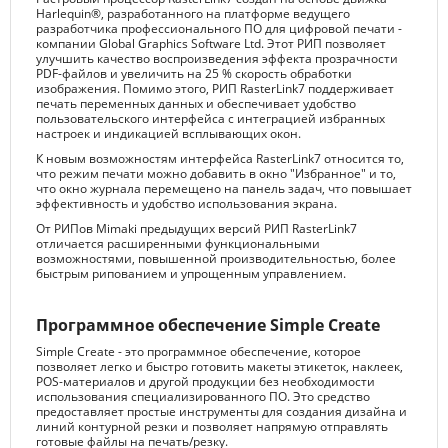
Harlequin®, разработанного на платформе ведущего
разработчика профессионального ПО для цифровой печати -
компании Global Graphics Software Ltd. Этот РИП позволяет
улучшить качество воспроизведения эффекта прозрачности
PDF-файлов и увеличить на 25 % скорость обработки
изображения. Помимо этого, РИП RasterLink7 поддерживает
печать переменных данных и обеспечивает удобство
пользовательского интерфейса с интеграцией избранных
настроек и индикацией всплывающих окон.
К новым возможностям интерфейса RasterLink7 относится то,
что режим печати можно добавить в окно "Избранное" и то,
что окно журнала перемещено на панель задач, что повышает
эффективность и удобство использования экрана.
От РИПов Mimaki предыдущих версий РИП RasterLink7
отличается расширенными функциональными
возможностями, повышенной производительностью, более
быстрым рипованием и упрощенным управлением.
Программное обеспечение Simple Create
Simple Create - это программное обеспечение, которое
позволяет легко и быстро готовить макеты этикеток, наклеек,
POS-материалов и другой продукции без необходимости
использования специализированного ПО. Это средство
предоставляет простые инструменты для создания дизайна и
линий контурной резки и позволяет напрямую отправлять
готовые файлы на печать/резку.