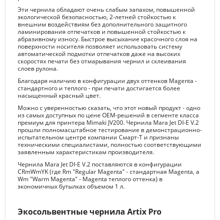
Эти чернила обладают очень слабым запахом, повышенной
экологической безопасностью, 2-летней стойкостью к
внешним воздействиям без дополнительного защитного
ламинирования отпечатков и повышенной стойкостью к
абразивному износу. Быстрое высыхание красочного слоя на
поверхности носителя позволяет использовать систему
автоматической подмотки отпечатков даже на высоких
скоростях печати без отмарывания чернил и склеивания
слоев рулона.
Благодаря наличию в конфигурации двух оттенков Magenta -
стандартного и теплого - при печати достигается более
насыщенный красный цвет.
Можно с уверенностью сказать, что этот новый продукт - одно
из самых доступных по цене ОЕМ-решений в сегменте класса
премиум для принтера Mimaki JV200. Чернила Mara Jet DI-E V.2
прошли полномасштабное тестирование в демонстрационно-
испытательном центре компании Смарт-Т и признаны
техническими специалистами, полностью соответствующими
заявленным характеристикам производителя.
Чернила Mara Jet DI-E V.2 поставляются в конфигурации
CRmWmYK (где Rm "Regular Magenta" - стандартная Magenta, а
Wm "Warm Magenta" - Magenta теплого оттенка) в
экономичных бутылках объемом 1 л.
Экосольвентные чернила Artix Pro