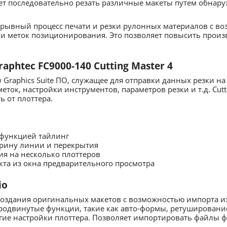
т последовательно резать различные макеты путем обнару
рерывный процесс печати и резки рулонных материалов с в
ми меток позиционирования. Это позволяет повысить произ
phtec FC9000-140 Cutting Master 4
aw Graphics Suite ПО, служащее для отправки данных резки 
ток, настройки инструментов, параметров резки и т.д. Cutt
 от плоттера.
 функцией тайлинг
ирину линии и перекрытия
я на несколько плоттеров
та из окна предварительного просмотра
io
 создания оригинальных макетов с возможностью импорта 
родвинутые функции, такие как авто-формы, ретушировани
ие настройки плоттера. Позволяет импортировать файлы фор