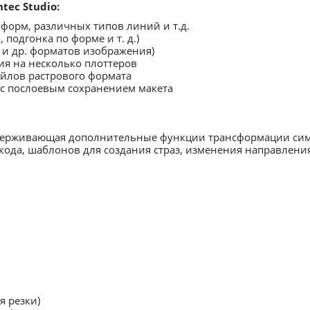
tec Studio:
форм, различных типов линий и т.д.
 подгонка по форме и т. д.)
eg и др. форматов изображения)
я на несколько плоттеров
айлов растрового формата
 с послоевым сохранением макета
оддерживающая дополнительные функции трансформации си
кода, шаблонов для создания страз, изменения направлени
 резки)