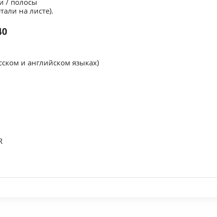
и / полосы
али на листе).
40
сском и английском языках)
R