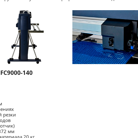
FC9000-140
м
лениях
й резки
одов
отчик)
372 мм
атериала 20 кг