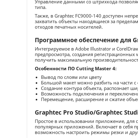
Управление данными со штрихкода позволяе
типа.
Также, в Graphtec FC9000-140 доступен неп
захватить объекты находящиеся за предела
отходов печатных носителей.
Программное обеспечение для Gra
Интегрируемое в Adobe Illustrator и CorelDr
предпросмотра, создания регистрационных ме
получить максимальную производительность
Особенности ПО Cutting Master 4:
Вывод по слоям или цвету
Большой макет можно разбить на части с
Создание контура объекта, распознает ш
Возможность подключения и переключени
Перемещение, расширение и сжатие объек
Graphtec Pro Studio/Graphtec Stud
Простое в использовании приложение, для
популярных приложений. Включает в себя п
возможность настроить режимы резки и друг