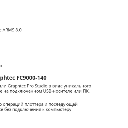
е ARMS 8.0
ок
htec FC9000-140
и Graphtec Pro Studio в виде уникального
е на подключённом USB-носителе или ПК.
ю операций плоттера и последующей
се без подключения к компьютеру.