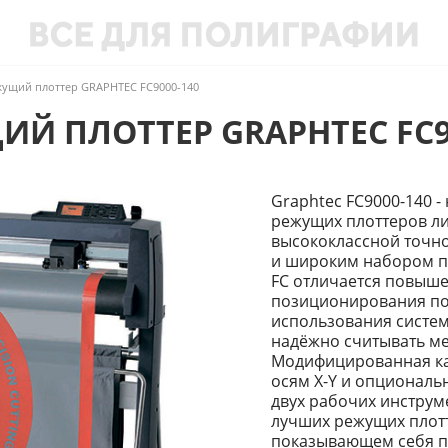
жущий плоттер GRAPHTEC FC9000-140
Й ПЛОТТЕР GRAPHTEC FC9
Graphtec FC9000-140 
режущих плоттеров ли
высококлассной точн
и широким набором п
FC отличается повыш
позиционирования по 
использования систем
надёжно считывать ме
Модифицированная ка
осям X-Y и опциональ
двух рабочих инструм
лучших режущих плотт
показывающем себя п