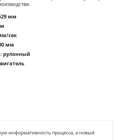
оизводстве.
529 мм
мм
мм/сек
00 мм
а:
рулонный
двигатель
ную информативность процесса, а новый