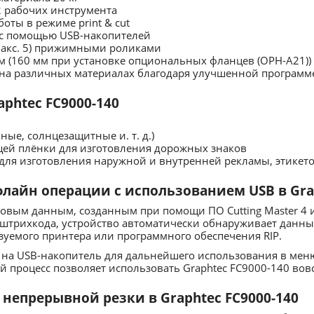
 рабочих инструмента
оты в режиме print & cut
с помощью USB-накопителей
(макс. 5) прижимными роликами
м (160 мм при установке опциональных фланцев (OPH-A21))
на различных материалах благодаря улучшенной программ
phtec FC9000-140
ые, солнцезащитные и. т. д.)
ей плёнки для изготовления дорожных знаков
для изготовления наружной и внутренней рекламы, этикет
айн операции с использованием USB в Grap
вым данным, созданным при помощи ПО Cutting Master 4 ил
штрихкода, устройство автоматически обнаруживает данны
зуемого принтера или программного обеспечения RIP.
 на USB-накопитель для дальнейшего использования в мен
й процесс позволяет использовать Graphtec FC9000-140 вов
непрерывной резки в Graphtec FC9000-140