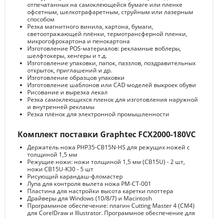
отпечатанных на самоклеющейся бумаге или пленке
офсетным, шелкотрафаретным, струйным или лазерным
способом
Резка магнитного винила, картона, бумаги,
светоотражающей плёнки, термотрансферной пленки,
микрогофрокартона и пенокартона
Изготовление POS-материалов: рекламные воблеры,
шелфтокеры, хенгеры и т.д.
Изготовление упаковки, папок, паззлов, поздравительных
открыток, приглашений и др.
Изготовление образцов упаковки
Изготовление шаблонов или CAD моделей выкроек обуви
Рисование и вырезка лекал
Резка самоклеющихся пленок для изготовления наружной
и внутренней рекламы
Резка плёнок для электронной промышленности
Комплект поставки Graphtec FCX2000-180VC
Держатель ножа PHP35-CB15N-HS для режущих ножей с
толщиной 1,5 мм
Режущие ножи: ножи толщиной 1,5 мм (CB15U) - 2 шт,
ножи CB15U-K30 - 5 шт
Рисующий карандаш-фломастер
Лупа для контроля вылета ножа PM-CT-001
Пластина для настройки высота каретки плоттера
Драйверы для Windows (10/8/7) и Macintosh
Программное обеспечение: плагин Cutting Master 4 (CM4)
для CorelDraw и Illustrator. Программное обеспечение для