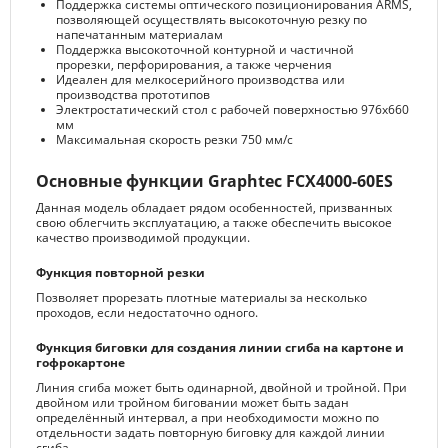
Поддержка системы оптического позиционирования ARMS,
позволяющей осуществлять высокоточную резку по
напечатанным материалам
Поддержка высокоточной контурной и частичной
прорезки, перфорирования, а также черчения
Идеален для мелкосерийного производства или
производства прототипов
Электростатический стол с рабочей поверхностью 976x660
мм
Максимальная скорость резки 750 мм/с
Основные функции Graphtec FCX4000-60ES
Данная модель обладает рядом особенностей, призванных
свою облегчить эксплуатацию, а также обеспечить высокое
качество производимой продукции.
Функция повторной резки
Позволяет прорезать плотные материалы за несколько
проходов, если недостаточно одного.
Функция биговки для создания линии сгиба на картоне и
гофрокартоне
Линия сгиба может быть одинарной, двойной и тройной. При
двойном или тройном биговании может быть задан
определённый интервал, а при необходимости можно по
отдельности задать повторную биговку для каждой линии
сгиба.