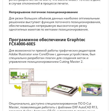
в случае отклонений в процессе печати.
Непрерывное поточное позиционирование
Для резки больших объёмов данных наиболее оптимальным
решением выступает функция поточного позиционирования,
обеспечивающая непрерывную высокоточную резку
однотипных макетов по метками позиционирования.
Программное обеспечение Graphtec
FCX4000-60ES
Для возможности прямой работы графических редакторов
Adobe Illustrator или CorelDraw с данным устройством, был
специально разработан плагин для создания меток и
управления позиционированием Cutting Master 2.
Опционально, доступно специализированное ПО D-Cut
Master, позволяющая работать с файлами DXF AutoCAD R13,
создавая файлы формата GP-GL и позволяя вывести их на