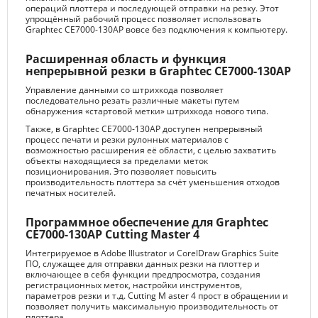
операций плоттера и последующей отправки на резку. Этот
упрощённый рабочий процесс позволяет использовать
Graphtec CE7000-130AP вовсе без подключения к компьютеру.
Расширенная область и функция
непрерывной резки в Graphtec CE7000-130AP
Управление данными со штрихкода позволяет
последовательно резать различные макеты путем
обнаружения «стартовой метки» штрихкода нового типа.
Также, в Graphtec CE7000-130AP доступен непрерывный
процесс печати и резки рулонных материалов с
возможностью расширения её области, с целью захватить
объекты находящиеся за пределами меток
позиционирования. Это позволяет повысить
производительность плоттера за счёт уменьшения отходов
печатных носителей.
Программное обеспечение для Graphtec
CE7000-130AP Cutting Master 4
Интегрируемое в Adobe Illustrator и CorelDraw Graphics Suite
ПО, служащее для отправки данных резки на плоттер и
включающее в себя функции предпросмотра, создания
регистрационных меток, настройки инструментов,
параметров резки и т.д. Cutting M aster 4 прост в обращении и
позволяет получить максимальную производительность от
плоттера.