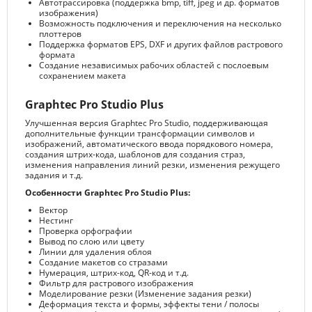
Автотрассировка (поддержка bmp, tiff, jpeg и др. форматов
изображения)
Возможность подключения и переключения на несколько
плоттеров
Поддержка форматов EPS, DXF и других файлов растрового
формата
Создание независимых рабочих областей с послоевым
сохранением макета
Graphtec Pro Studio Plus
Улучшенная версия Graphtec Pro Studio, поддерживающая
дополнительные функции трансформации символов и
изображений, автоматического ввода порядкового номера,
создания штрих-кода, шаблонов для создания страз,
изменения направления линий резки, изменения режущего
задания и т.д.
Особенности Graphtec Pro Studio Plus:
Вектор
Нестинг
Проверка орфографии
Вывод по слою или цвету
Линии для удаления облоя
Создание макетов со стразами
Нумерация, штрих-код, QR-код и т.д.
Фильтр для растрового изображения
Моделирование резки (Изменение задания резки)
Деформация текста и формы, эффекты тени / полосы