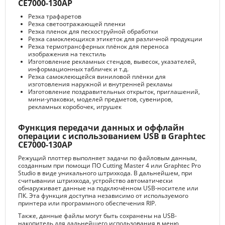
CE7000-130AP
Резка трафаретов
Резка светоотражающей пленки
Резка пленок для пескоструйной обработки
Резка самоклеющихся этикеток для различной продукции
Резка термотрансферных плёнок для переноса
изображения на текстиль
Изготовление рекламных стендов, вывесок, указателей,
информационных табличек и т.д.
Резка самоклеющейся виниловой плёнки для
изготовления наружной и внутренней рекламы
Изготовление поздравительных открыток, приглашений,
мини-упаковки, моделей предметов, сувениров,
рекламных коробочек, игрушек
Функция передачи данных и оффлайн
операции с использованием USB в Graphtec
CE7000-130AP
Режущий плоттер выполняет задачи по файловым данным,
созданным при помощи ПО Cutting Master 4 или Graphtec Pro
Studio в виде уникального штрихкода. В дальнейшем, при
считывании штрихкода, устройство автоматически
обнаруживает данные на подключённом USB-носителе или
ПК. Эта функция доступна независимо от используемого
принтера или программного обеспечения RIP.
Также, данные файлы могут быть сохранены на USB-
накопитель для дальнейшего использования в меню