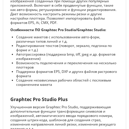
изображений созданных при помощи других популярных
приложений. Включает в себя продвинутые функции, такие
как авто-формы, ретуширование и функции редактирования.
Дает возможность настроить режимы резки и другие
настройки плоттера. Позволяет импортировать файлы
форматов EPS, Ai, CMX, PDF.
Особенности ПО Graphtec Pro Studio/Graphtec Studio:
Создание макетов с использованием авто-форм,
различных типов линий и т.д.
Редактирование текстов (поворот, зеркало, подгонка по
форме и т.д.)
Автотрассировка (поддержка bmp, tiff, jpeg и др. форматов
изображения)
Возможность подключения и переключения на несколько
плоттеров
Поддержка форматов EPS, DXF и других файлов растрового
формата
Создание независимых рабочих областей с послоевым
сохранением макета
Graphtec Pro Studio Plus
Улучшенная версия Graphtec Pro Studio, поддерживающая
дополнительные функции трансформации символов и
изображений, автоматического ввода порядкового номера,
создания штрих-кода, шаблонов для создания страз,
изменения направления линий резки, изменения режущего
задания и т.д.