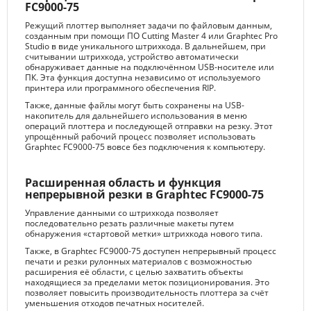
FC9000-75
Режущий плоттер выполняет задачи по файловым данным,
созданным при помощи ПО Cutting Master 4 или Graphtec Pro
Studio в виде уникального штрихкода. В дальнейшем, при
считывании штрихкода, устройство автоматически
обнаруживает данные на подключённом USB-носителе или
ПК. Эта функция доступна независимо от используемого
принтера или программного обеспечения RIP.
Также, данные файлы могут быть сохранены на USB-
накопитель для дальнейшего использования в меню
операций плоттера и последующей отправки на резку. Этот
упрощённый рабочий процесс позволяет использовать
Graphtec FC9000-75 вовсе без подключения к компьютеру.
Расширенная область и функция
непрерывной резки в Graphtec FC9000-75
Управление данными со штрихкода позволяет
последовательно резать различные макеты путем
обнаружения «стартовой метки» штрихкода нового типа.
Также, в Graphtec FC9000-75 доступен непрерывный процесс
печати и резки рулонных материалов с возможностью
расширения её области, с целью захватить объекты
находящиеся за пределами меток позиционирования. Это
позволяет повысить производительность плоттера за счёт
уменьшения отходов печатных носителей.