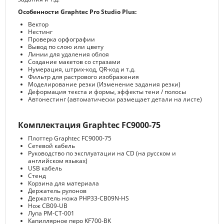
Особенности Graphtec Pro Studio Plus:
Вектор
Нестинг
Проверка орфографии
Вывод по слою или цвету
Линии для удаления облоя
Создание макетов со стразами
Нумерация, штрих-код, QR-код и т.д.
Фильтр для растрового изображения
Моделирование резки (Изменение задания резки)
Деформация текста и формы, эффекты тени / полосы
Автонестинг (автоматически размещает детали на листе)
Комплектация Graphtec FC9000-75
Плоттер Graphtec FC9000-75
Сетевой кабель
Руководство по эксплуатации на CD (на русском и
английском языках)
USB кабель
Стенд
Корзина для материала
Держатель рулонов
Держатель ножа PHP33-CB09N-HS
Нож CB09-UB
Лупа PM-CT-001
Капиллярное перо KF700-BK