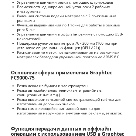
Управление данными резки с помощью штрих-кодов
Возможность одновременной установки 2 рабочих
инструмента
Рулонная система подачи материала с 2 прижимными
роликами
Функция выравнивания по 1 точке для работы в режиме
print & cut
Управление данными в оффлайн режиме с помощью USB-
накопителей
Поддержка рулонов диаметром 76 - 200 мм (160 мм при
установке опциональных фланцев (OPH-A21))
Распознавание меток позиционирования на различных
материалах благодаря улучшенной программе ARMS 8.0
Основные сферы применения Graphtec
FC9000-75
Резка лекал из бумаги и электрокартон
Резка автомобильных пленок (антигравийные,
солнцезащитные и т.д.)
Резка высокоинтенсивной светоотражающей плёнки для
изготовления дорожных знаков
Резка самоклеющейся виниловой пленки для
изготовления наружной и внутренней рекламы, этикеток
Функция передачи данных и оффлайн
операции с использованием USB в Graphtec