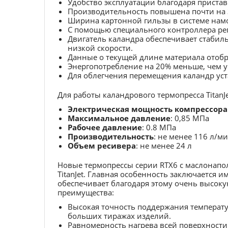
Удобство эксплуатации благодаря приста
Производительность повышена почти на 
Ширина картонной гильзы в системе намот
С помощью специального контроллера рег
Двигатель каландра обеспечивает стаби
низкой скорости.
Данные о текущей длине материала отобр
Энергопотребление на 20% меньше, чем 
Для облегчения перемещения каландр уст
Для работы каландрового термопресса TitanJ
Электрическая мощность компрессора
Максимальное давление
: 0,85 МПа
Рабочее давление
: 0.8 МПа
Производительность
: не менее 116 л/м
Объем ресивера
: не менее 24 л
Новые термопрессы серии RTX6 с маслонап
TitanJet. Главная особенность заключается
обеспечивает благодаря этому очень высоку
преимущества:
Высокая точность поддержания температу
больших тиражах изделий.
Равномерность нагрева всей поверхности 