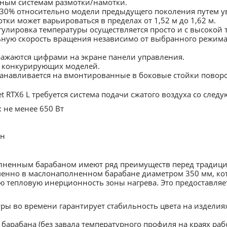
вным системам размотки/намотки.
30% относительно модели предыдущего поколения путем у
ки может варьироваться в пределах от 1,52 м до 1,62 м.
улировка температуры осуществляется просто и с высокой 
льную скорость вращения независимо от выбранного режим
ажаются цифрами на экране панели управления.
у конкурирующих моделей.
анавливается на вмонтированные в боковые стойки поворо
et RTX6 L требуется система подачи сжатого воздуха со сле
: не менее 650 Вт
ин
олненным барабаном имеют ряд преимуществ перед тради
 именно в маслонаполненном барабане диаметром 350 мм, к
ю тепловую инерционность зоны нагрева. Это предоставляет
ры во времени гарантирует стабильность цвета на изделия
барабана (без завала температурного профиля на краях ра