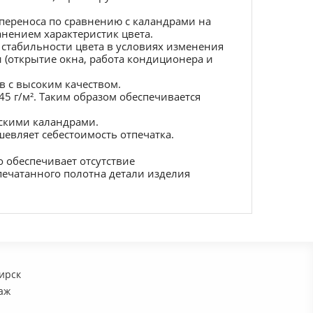
переноса по сравнению с каландрами на
анением характеристик цвета.
стабильности цвета в условиях изменения
 (открытие окна, работа кондиционера и
в с высоким качеством.
5 г/м². Таким образом обеспечивается
ескими каландрами.
евляет себестоимость отпечатка.
о обеспечивает отсутствие
ечатанного полотна детали изделия
бирск
таж