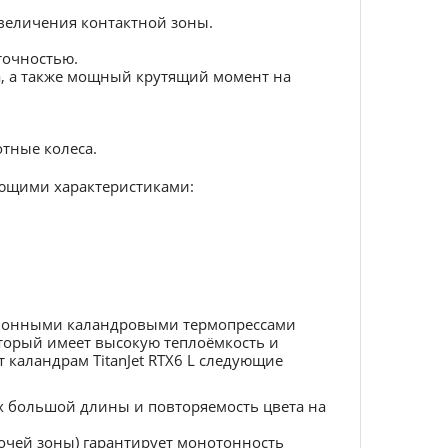
величения контактной зоны.
точностью.
а, а также мощный крутящий момент на
тные колеса.
дующими характеристиками:
ционными каландровыми термопрессами
оторый имеет высокую теплоёмкость и
 каландрам TitanJet RTX6 L следующие
х большой длины и повторяемость цвета на
бочей зоны) гарантирует монотонность