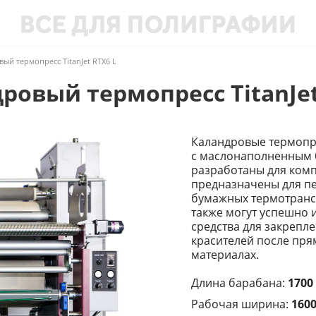
ый термопресс TitanJet RTX6 L
ровый термопресс TitanJet
Каландровые термопре
с маслонаполненным 
разработаны для комп
предназначены для п
бумажных термотранс
также могут успешно 
средства для закрепл
красителей после пря
материалах.
Длина барабана:
1700
Рабочая ширина:
1600