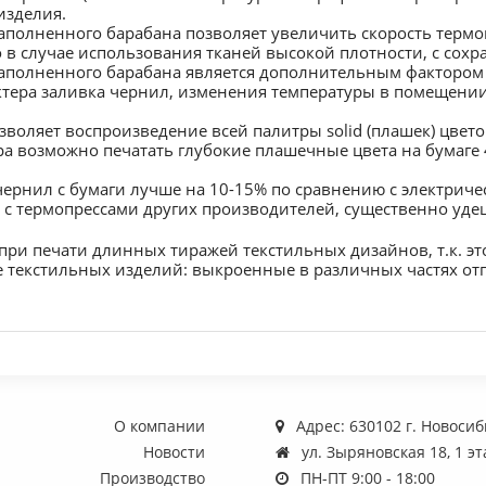
изделия.
полненного барабана позволяет увеличить скорость термо
в случае использования тканей высокой плотности, с сохр
аполненного барабана является дополнительным фактором 
ктера заливка чернил, изменения температуры в помещении
воляет воспроизведение всей палитры solid (плашек) цвето
 возможно печатать глубокие плашечные цвета на бумаге 4
ернил с бумаги лучше на 10-15% по сравнению с электрич
 с термопрессами других производителей, существенно удеш
при печати длинных тиражей текстильных дизайнов, т.к. эт
текстильных изделий: выкроенные в различных частях отп
О компании
Адрес: 630102 г. Новоси
Новости
ул. Зыряновская 18, 1 э
Производство
ПН-ПТ 9:00 - 18:00