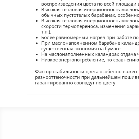
воспроизведения цвета по всей площади 
Высокая тепловая инерционность маслона
обычных пустотелых барабанах, особенно 
Высокая тепловая инерционность маслон
скорости термопереноса, изменения хара
т.п.).
Более равномерный нагрев при работе поз
При маслонаполненном барабане каландра
существенная экономия на бумаге.
На маслонаполненных каландрах отдача ч
Низкое энергопотребление, по сравнению
Фактор стабильности цвета особенно важен 
разнооттеночности при дальнейшем пошиве 
гарантированно совпадут по цвету.