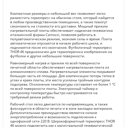
Компактные размеры и небольшой вес позволяют легко
разместить термопресс на обычном столе, который найдется
в любом производственном помещении, а также помогут
сэкономить на стоимости его доставки. Мощный прижим
нагревательной плиты обеспечивает надежная пневматика
итальянской фирмы Camozzi, позволяя работать в
полуавтоматическом режиме, экономя силы и время. Плита
автоматически опускается в начале рабочего цикла, и
поднимется после его окончания. Футболочный термопресс
THOR 46 предназначен для термопереноса изобрпжения на
футболки и другие небольшие поверхности.
Равномерный нагрев и прижим по всей поверхности
печатной области обеспечивает нагревательная плита из
алюминиевого сплава. Нагревательные элементы покрывают
большую часть её площади. Для компенсации потерь тепла в
углах и краях плиты, эти места усилены тройным контуром
подогрева. Отклонение температуры составляет не более 1 °С
по всей поверхности плиты. Электронный таймер и
контроллер температуры быстро настраиваются на
требуемый режим работы.
Рабочий стол легко двигается по направляющим, а также
фиксируется в области печати и в зоне закладки материала.
Дополнительным преимуществом является низкое
энергопотребление и возможность подключения к
однофазной сети 220 В. Широкоформатный термопресс THOR
46 можно подключить как к магистральной пневматической