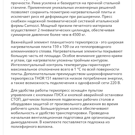
прочности. Рама усилена и базируется на прочной стальной
станине. Применение уникальных инженерных решений
позволяет сохранить геометрию нагревательной плиты и
исключает риск её деформации при расширении. Пресс
снабжен надежной пневматической системой итальянской
фирмы Camozzi. Мощный прижим печатного материала
осуществляют 2 пневматических цилиндра, обеспечивая
суммарное давление более чем в 4500 кг.
Важнейший элемент планшетного термопресса - это широкая
нагревательная плита 159 х 109 см из теплопроводного
алюминиевого сплава. Нагревательные элементы покрывают
большую часть её площади. Особое внимание уделено краям
и углам, где нагреватели уложены тройным контуром.
Интеллектуальный контроль температуры гарантирует
максимальное отклонение всего в 1 °С по всей поверхности
плиты. Дополнительным преимуществом широкоформатного
термопресса THOR 151 является низкое потребление энергии,
а также возможность подключения к однофазной сети 220 В.
Для удобства работы термопресс оснащён пультом
управления с кнопками ПУСК и кнопкой аварийной остановки
СТОП, датчиком положения подвижных рабочих столов и
оборудован защитой от произвольного движения во время
рабочего цикла. Большегрузные колеса обеспечивают
мобильность и удобство транспортировки. Проведена
начальная вентиляционная подготовка для организации
дымоудаления. В комплекте поставляется подложка из
полиэфирного волокна.