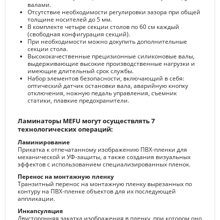
валами.
Отсутствие необходимости регулировки зазора при общей
толщине носителей до 5 мм.
В комплекте четыре секции столов по 60 см каждый
(свободная конфигурация секций).
При необходимости можно докупить дополнительные
секции стола.
Высококачественные прецизионные силиконовые валы,
выдерживающие высокие производственные нагрузки и
имеющие длительный срок службы.
Набор элементов безопасности, включающий в себя:
оптический датчик остановки вала, аварийную кнопку
отключения, ножную педаль управления, съемник
статики, плавкие предохранители.
Ламинаторы MEFU могут осуществлять 7
технологических операций:
Ламинирование
Прикатка к отпечатанному изображению ПВХ-пленки для
механической и УФ-защиты, а также создания визуальных
эффектов с использованием специализированных пленок.
Перенос на монтажную пленку
Транзитный перенос на монтажную пленку вырезанных по
контуру на ПВХ-пленке объектов для их последующей
аппликации.
Инкапсуляция
Двусторонняя закатка изображения в пленку, при котором оно