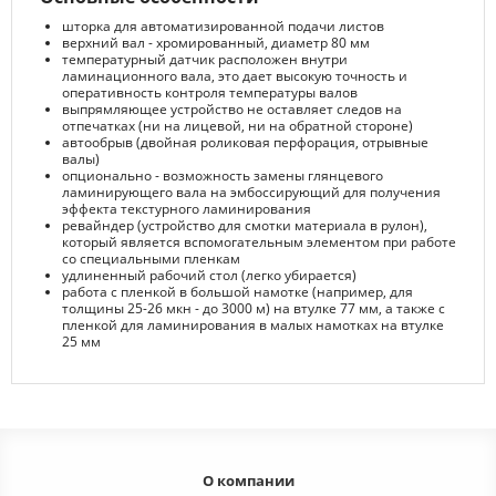
шторка для автоматизированной подачи листов
верхний вал - хромированный, диаметр 80 мм
температурный датчик расположен внутри
ламинационного вала, это дает высокую точность и
оперативность контроля температуры валов
выпрямляющее устройство не оставляет следов на
отпечатках (ни на лицевой, ни на обратной стороне)
автообрыв (двойная роликовая перфорация, отрывные
валы)
опционально - возможность замены глянцевого
ламинирующего вала на эмбоссирующий для получения
эффекта текстурного ламинирования
ревайндер (устройство для смотки материала в рулон),
который является вспомогательным элементом при работе
со специальными пленкам
удлиненный рабочий стол (легко убирается)
работа с пленкой в большой намотке (например, для
толщины 25-26 мкн - до 3000 м) на втулке 77 мм, а также с
пленкой для ламинирования в малых намотках на втулке
25 мм
О компании