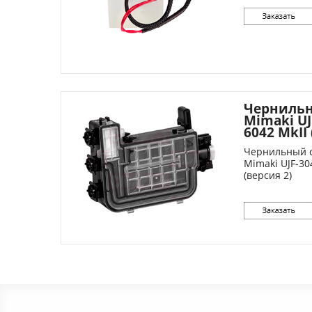
Чернильн
Mimaki UJF
6042 MkII 
Чернильный с
Mimaki UJF-304
(версия 2)