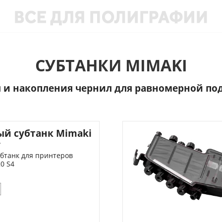
СУБТАНКИ MIMAKI
я и накопления чернил для равномерной по
й субтанк Mimaki
4
бтанк для принтеров
0 S4