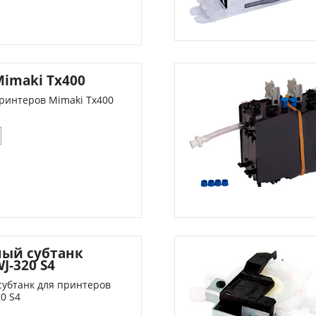
Mimaki Tx400
принтеров Mimaki Tx400
ый субтанк
J-320 S4
убтанк для принтеров
0 S4