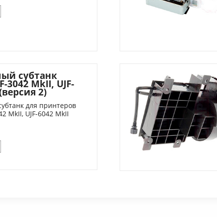
ый субтанк
-3042 MkII, UJF-
(версия 2)
убтанк для принтеров
2 MkII, UJF-6042 MkII