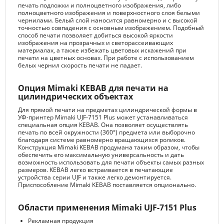
печать подложки и полноцветного изображения, либо
полноцветного изображения и поверхностного слоя белыми
чернилами. Белый слой наносится равномерно и с высокой
точностью совпадения с основным изображением. Подобный
способ печати позволяет добиться высокой яркости
изображения на прозрачных и светорассеивающих
материалах, а также избежать цветовых искажений при
печати на цветных основах. При работе с использованием
белых чернил скорость печати не падает.
Опция Mimaki KEBAB для печати на
цилиндрических объектах
Для прямой печати на предметах цилиндрической формы в
УФ-принтер Mimaki UJF-7151 Plus может устанавливаться
специальная опция KEBAB. Она позволяет осуществлять
печать по всей окружности (360°) предмета или выборочно
благодаря системе равномерно вращающихся роликов.
Конструкция Mimaki KEBAB продумана таким образом, чтобы
обеспечить его максимальную универсальность и дать
возможность использовать для печати объекты самых разных
размеров. KEBAB легко встраивается в печатающие
устройства серии UJF и также легко демонтируется.
Приспособление Mimaki KEBAB поставляется опционально.
Области применения Mimaki UJF-7151 Plus
Рекламная продукция