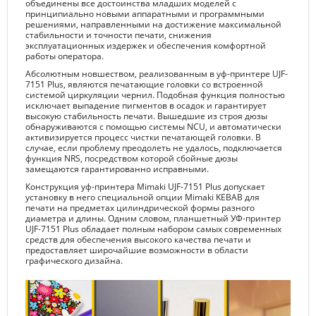
объединены все достоинства младших моделей с
принципиально новыми аппаратными и программными
решениями, направленными на достижение максимальной
стабильности и точности печати, снижения
эксплуатационных издержек и обеспечения комфортной
работы оператора.
Абсолютным новшеством, реализованным в уф-принтере UJF-
7151 Plus, являются печатающие головки со встроенной
системой циркуляции чернил. Подобная функция полностью
исключает выпадение пигментов в осадок и гарантирует
высокую стабильность печати. Вышедшие из строя дюзы
обнаруживаются с помощью системы NCU, и автоматически
активизируется процесс чистки печатающей головки. В
случае, если проблему преодолеть не удалось, подключается
функция NRS, посредством которой сбойные дюзы
замещаются гарантированно исправными.
Конструкция уф-принтера Mimaki UJF-7151 Plus допускает
установку в него специальной опции Mimaki KEBAB для
печати на предметах цилиндрической формы разного
диаметра и длины. Одним словом, планшетный УФ-принтер
UJF-7151 Plus обладает полным набором самых современных
средств для обеспечения высокого качества печати и
предоставляет широчайшие возможности в области
графического дизайна.