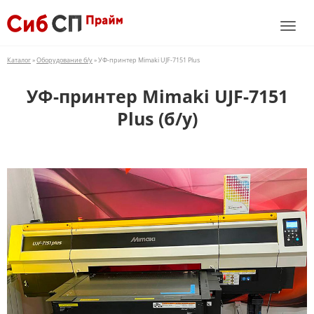
Каталог
»
Оборудование б/у
» УФ-принтер Mimaki UJF-7151 Plus
УФ-принтер Mimaki UJF-7151
Plus (б/у)