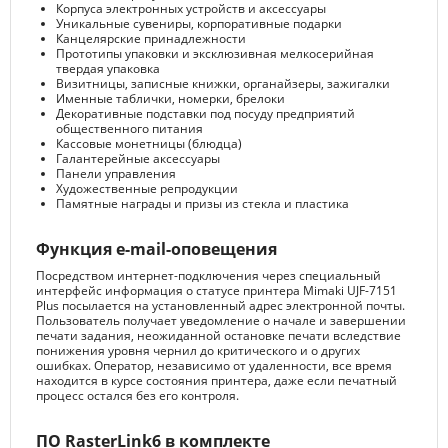
Корпуса электронных устройств и аксессуары
Уникальные сувениры, корпоративные подарки
Канцелярские принадлежности
Прототипы упаковки и эксклюзивная мелкосерийная
твердая упаковка
Визитницы, записные книжки, органайзеры, зажигалки
Именные таблички, номерки, брелоки
Декоративные подставки под посуду предприятий
общественного питания
Кассовые монетницы (блюдца)
Галантерейные аксессуары
Панели управления
Художественные репродукции
Памятные награды и призы из стекла и пластика
Функция e-mail-оповещения
Посредством интернет-подключения через специальный
интерфейс информация о статусе принтера Mimaki UJF-7151
Plus посылается на установленный адрес электронной почты.
Пользователь получает уведомление о начале и завершении
печати задания, неожиданной остановке печати вследствие
понижения уровня чернил до критического и о других
ошибках. Оператор, независимо от удаленности, все время
находится в курсе состояния принтера, даже если печатный
процесс остался без его контроля.
ПО
RasterLink6
в комплекте