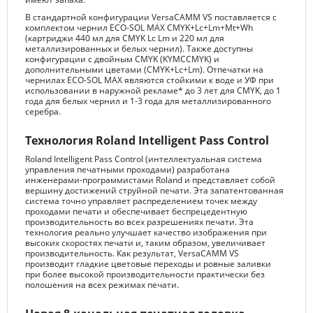
В стандартной конфигурации VersaCAMM VS поставляется с
комплектом чернил ECO-SOL MAX CMYK+Lc+Lm+Mt+Wh
(картриджи 440 мл для CMYK Lc Lm и 220 мл для
металлизированных и белых чернил). Также доступны
конфигурации с двойным CMYK (KYMCCMYK) и
дополнительными цветами (CMYK+Lc+Lm). Отпечатки на
чернилах ECO-SOL MAX являются стойкими к воде и УФ при
использовании в наружной рекламе* до 3 лет для CMYK, до 1
года для белых чернил и 1-3 года для металлизированного
серебра.
Технология Roland Intelligent Pass Control
Roland Intelligent Pass Control (интеллектуальная система
управления печатными проходами) разработана
инженерами-программистами Roland и представляет собой
вершину достижений струйной печати. Эта запатентованная
система точно управляет распределением точек между
проходами печати и обеспечивает беспрецедентную
производительность во всех разрешениях печати. Эта
технология реально улучшает качество изображения при
высоких скоростях печати и, таким образом, увеличивает
производительность. Как результат, VersaCAMM VS
производит гладкие цветовые переходы и ровные заливки
при более высокой производительности практически без
полошения на всех режимах печати.