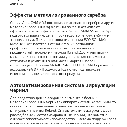
деньги.
Эффекты металлизированного серебра
Серия VersaCAMM VS воспроизводит золото, серебро и другие
маталлизированные эффекты на заказ. В отличие от
офсетной печати и флексографии, VersaCAMM VS не требуют
подготовки пластин, делая производство легким, гибким и
экономичным. При использовании чернил ECO-SOL MAX
Metallic Silver плоттеры VersaCAMM VS позволяют
профессионалам использовать все преимущества
продвинутой технологии чернил Roland. Доступны тысячи
металлизированных цветов для увеличения стоимости
отпечатка и усиления значимости маркетинговой
информации. Чернила Metallic Silver ECO-SOL MAX признаны
ассоциацией DPI «Продуктом Года», что подтверждает
исключительное качество этого продукта.
Автоматизированная система циркуляции
чернил
Для предотвращения оседания пигмента в белых и
металлизированных чернилах аппараты серии VersaCAMM VS
поставляются с уникальной запатентованной системой
циркуляции чернил Roland. Она автоматически уменьшает
расход белых и металлизированных чернил, что заметно
снижает себестоимость производства. Система поддерживает
исключительное качество изображений при максимально