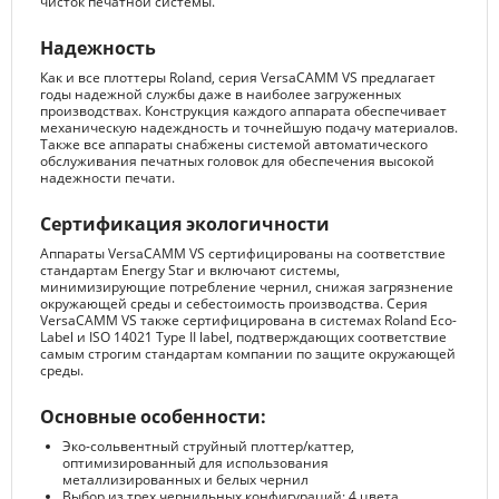
чисток печатной системы.
Надежность
Как и все плоттеры Roland, серия VersaCAMM VS предлагает
годы надежной службы даже в наиболее загруженных
производствах. Конструкция каждого аппарата обеспечивает
механическую надеждность и точнейшую подачу материалов.
Также все аппараты снабжены системой автоматического
обслуживания печатных головок для обеспечения высокой
надежности печати.
Сертификация экологичности
Аппараты VersaCAMM VS сертифицированы на соответствие
стандартам Energy Star и включают системы,
минимизирующие потребление чернил, снижая загрязнение
окружающей среды и себестоимость производства. Серия
VersaCAMM VS также сертифицирована в системах Roland Eco-
Label и ISO 14021 Type II label, подтверждающих соответствие
самым строгим стандартам компании по защите окружающей
среды.
Основные особенности:
Эко-сольвентный струйный плоттер/каттер,
оптимизированный для использования
металлизированных и белых чернил
Выбор из трех чернильных конфигураций: 4 цвета