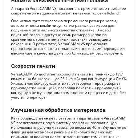
Новая 8-канальная печатная головка
Аппараты VersaCAMM VS построены с применением наиболее
современной на данный момент печатной головки Roland.
Она использует технологию переменного размера капли,
автоматически комбинируя капли разных размеров для
получения оптимального качества отпечатка. В новой
печатной головке доступно семь размеров капли по
сравнению с тремя в печатных головках предыдущего
поколения. В результате, VersaCAMM VS производят
превосходные отпечатки с плавными цветовыми переходами
высочайшего качества даже при ближайшем рассмотрении.
Скорости печати
VersaCAMM VS достигает скорости печати на пленках до 17,7
кв.м/ч и на баннерах — до 23,1 кв.м/ч для конфигурации CMYK.
Уникальная конструкция этих плоттеров/каттеров ускоряет
производственный цикл, позволяя печатать и производить
контурную резку в едином совмещенном процессе и даже без
участия оператора.
Улучшенная обработка материалов
Как производственные плоттеры, аппараты серии VersaCAMM
VS представляют новую систему размотки, позволяющую
использовать рулоны материалов весом до 40 кг. Улучшенные
фланцы для установки рулона и несколько подвижных
прижимных роликов надежно удерживают самые тяжелые