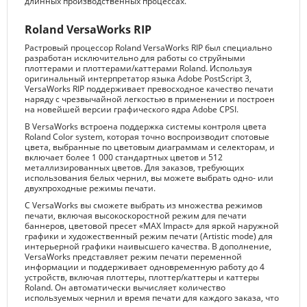
длинных производственных процессах.
Roland VersaWorks RIP
Растровый процессор Roland VersaWorks RIP был специально
разработан исключительно для работы со струйными
плоттерами и плоттерами/каттерами Roland. Используя
оригинальный интерпретатор языка Adobe PostScript 3,
VersaWorks RIP поддерживает превосходное качество печати
наряду с чрезвычайной легкостью в применении и построен
на новейшей версии графического ядра Adobe CPSI.
В VersaWorks встроена поддержка системы контроля цвета
Roland Color system, которая точно воспроизводит спотовые
цвета, выбранные по цветовым диаграммам и селекторам, и
включает более 1 000 стандартных цветов и 512
металлизированных цветов. Для заказов, требующих
использования белых чернил, вы можете выбрать одно- или
двухпроходные режимы печати.
С VersaWorks вы сможете выбрать из множества режимов
печати, включая высокоскоростной режим для печати
баннеров, цветовой пресет «MAX Impact» для яркой наружной
графики и художественный режим печати (Artistic mode) для
интерьерной графики наивысшего качества. В дополнение,
VersaWorks представляет режим печати переменной
информации и поддерживает одновременную работу до 4
устройств, включая плоттеры, плоттер/каттеры и каттеры
Roland. Он автоматически вычисляет количество
используемых чернил и время печати для каждого заказа, что