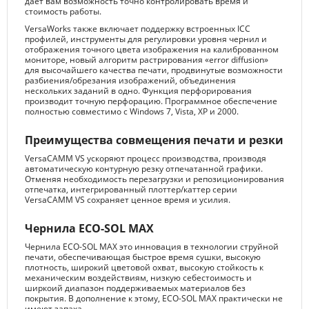
дает вам возможность точно контролировать время и
стоимость работы.
VersaWorks также включает поддержку встроенных ICC
профилей, инструменты для регулировки уровня чернил и
отображения точного цвета изображения на калиброванном
мониторе, новый алгоритм растрирования «error diffusion»
для высочайшего качества печати, продвинутые возможности
разбиения/обрезания изображений, объединения
нескольких заданий в одно. Функция перфорирования
производит точную перфорацию. Программное обеспечение
полностью совместимо с Windows 7, Vista, XP и 2000.
Преимущества совмещения печати и резки
VersaCAMM VS ускоряют процесс производства, производя
автоматическую контурную резку отпечатанной графики.
Отменяя необходимость перезагрузки и репозиционирования
отпечатка, интегрированный плоттер/каттер серии
VersaCAMM VS сохраняет ценное время и усилия.
Чернила ECO-SOL MAX
Чернила ECO-SOL MAX это инновация в технологии струйной
печати, обеспечивающая быстрое время сушки, высокую
плотность, широкий цветовой охват, высокую стойкость к
механическим воздействиям, низкую себестоимость и
ширкоий диапазон поддерживаемых материалов без
покрытия. В дополнение к этому, ECO-SOL MAX практически не
имеют запаха.