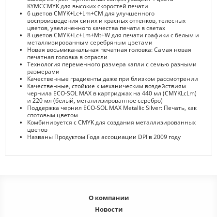
KYMCCMYK для высоких скоростей печати
6 цветов CMYK+Lc+Lm+CM для улучшенного
воспроизведения синих и красных оттенков, телесных
цветов, увеличенного качества печати в светах
8 цветов CMYK+Lc+Lm+Mt+W для печати графики с белым и
металлизированным серебряным цветами
Новая восьмиканальная печатная головка: Самая новая
печатная головка в отрасли
Технология переменного размера капли с семью разными
размерами
Качественные градиенты даже при близком рассмотрении
Качественные, стойкие к механическим воздействиям
чернила ECO-SOL MAX в картриджах на 440 мл (CMYKLcLm)
и 220 мл (белый, металлизированное серебро)
Поддержка чернил ECO-SOL MAX Metallic Silver: Печать, как
спотовым цветом
Комбинируется с CMYK для создания металлизированных
цветов
Названы Продуктом Года ассоциации DPI в 2009 году
О компании
Новости