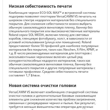
Низкая себестоимость печати
Комбинация чернил ECO-SOL MAX™ и встроенной системы
подогрева позволяет плоттерам VersaCAMM VS печатать на
широком спектре недорогих материалов без специального
покрытия. Для снижения себестоимости можно выбрать
обычную самоклеящуюся виниловую пленку, баннер без
специального покрытия или высококачественные материалы
Roland серии SOL MEDIA, включая пленку для световых
коробов, глянцевую фотобумагу, холст, в зависимости от
условий использования (улица или помещение). Roland
предоставляет более 50 профилей для наиболее популярных
материалов без покрытия, таких как: Neschen, X-Film, KPMF, и
т.д. В число рекомендуемых материалов для плоттеров с
экосольвентными чернилами включен целый ряд
конкурентоспособных недорогих материалов, таких как
обычная самоклеящаяся виниловая пленка, баннер без
специального покрытия и другие популярные материалы с
готовыми профилями. Средняя себестоимость печати
составляет 1,7 $/кв.м.
Новая система очистки головки
VersaCAMM VS включает комбинацию стандартной системы
очистки головок и дополнительные боковые смахивающие
элементы для снижения количества проблем загрязнения,
связанных с резервуарами чернил и пылью. Как результат,
требуется меньше вмешательства оператора для ручных