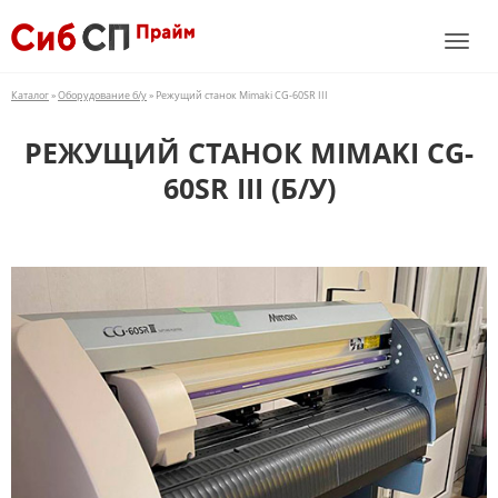
Каталог
»
Оборудование б/у
» Режущий станок Mimaki CG-60SR III
РЕЖУЩИЙ СТАНОК MIMAKI CG-
60SR III (Б/У)