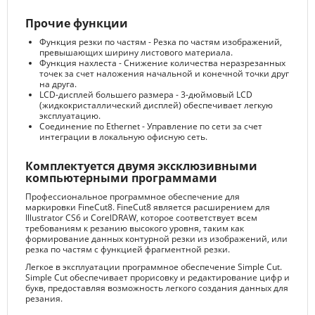
Прочие функции
Функция резки по частям - Резка по частям изображений,
превышающих ширину листового материала.
Функция нахлеста - Снижение количества неразрезанных
точек за счет наложения начальной и конечной точки друг
на друга.
LCD-дисплей большего размера - 3-дюймовый LCD
(жидкокристаллический дисплей) обеспечивает легкую
эксплуатацию.
Соединение по Ethernet - Управление по сети за счет
интеграции в локальную офисную сеть.
Комплектуется двумя эксклюзивными
компьютерными программами
Профессиональное программное обеспечение для
маркировки FineCut8. FineCut8 является расширением для
Illustrator CS6 и CorelDRAW, которое соответствует всем
требованиям к резанию высокого уровня, таким как
формирование данных контурной резки из изображений, или
резка по частям с функцией фрагментной резки.
Легкое в эксплуатации программное обеспечение Simple Cut.
Simple Cut обеспечивает прорисовку и редактирование цифр и
букв, предоставляя возможность легкого создания данных для
резания.