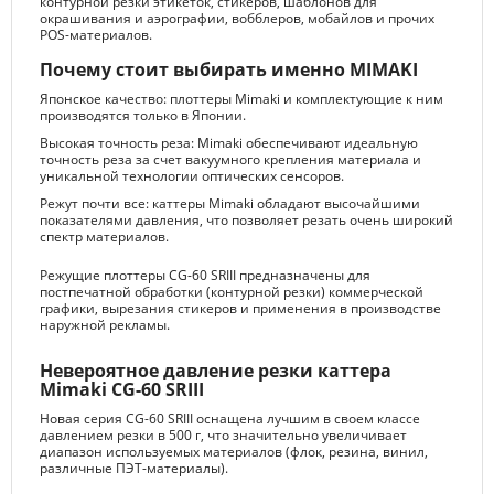
контурной резки этикеток, стикеров, шаблонов для
окрашивания и аэрографии, вобблеров, мобайлов и прочих
POS-материалов.
Почему стоит выбирать именно MIMAKI
Японское качество: плоттеры Mimaki и комплектующие к ним
производятся только в Японии.
Высокая точность реза: Mimaki обеспечивают идеальную
точность реза за счет вакуумного крепления материала и
уникальной технологии оптических сенсоров.
Режут почти все: каттеры Mimaki обладают высочайшими
показателями давления, что позволяет резать очень широкий
спектр материалов.
Режущие плоттеры CG-60 SRIII предназначены для
постпечатной обработки (контурной резки) коммерческой
графики, вырезания стикеров и применения в производстве
наружной рекламы.
Невероятное давление резки каттера
Mimaki CG-60 SRIII
Новая серия CG-60 SRIII оснащена лучшим в своем классе
давлением резки в 500 г, что значительно увеличивает
диапазон используемых материалов (флок, резина, винил,
различные ПЭТ-материалы).