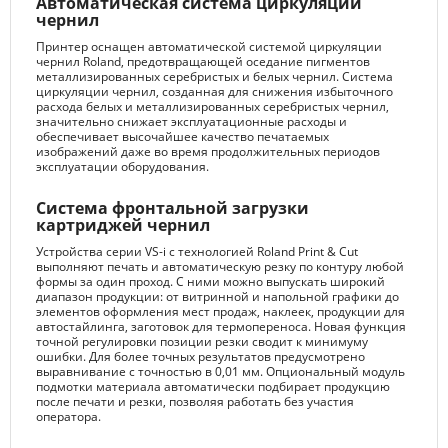
Автоматическая система циркуляции
чернил
Принтер оснащен автоматической системой циркуляции
чернил Roland, предотвращающей оседание пигментов
металлизированных серебристых и белых чернил. Система
циркуляции чернил, созданная для снижения избыточного
расхода белых и металлизированных серебристых чернил,
значительно снижает эксплуатационные расходы и
обеспечивает высочайшее качество печатаемых
изображений даже во время продолжительных периодов
эксплуатации оборудования.
Система фронтальной загрузки
картриджей чернил
Устройства серии VS-i с технологией Roland Print & Cut
выполняют печать и автоматическую резку по контуру любой
формы за один проход. С ними можно выпускать широкий
диапазон продукции: от витринной и напольной графики до
элементов оформления мест продаж, наклеек, продукции для
автостайлинга, заготовок для термопереноса. Новая функция
точной регулировки позиции резки сводит к минимуму
ошибки. Для более точных результатов предусмотрено
выравнивание с точностью в 0,01 мм. Опциональный модуль
подмотки материала автоматически подбирает продукцию
после печати и резки, позволяя работать без участия
оператора.