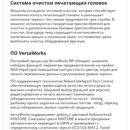
Система очистки печатающих головок
Машины оснащена системой очистки, которая способствует
снижению износа печатающей головки и уменьшает
налипание чернил, тем самым продлевая ее срок службы. В
машине используются стандартные приспособления для
очистки и дополнительные боковые приспособления для
очистки, благодаря чему сокращается интенсивность
налипания чернил и скопления пыли, что позволяет реже
выполнять очистку оборудования вручную.
ПО VersaWorks
Растровый процессор VersaWorks RIP обладает широким
набором функций: параметры предварительной настройки
MAX Impact для повышения контрастности цветов, опция для
печати переменных данных и регулировки уровня чернил.
ПО поддерживает технологию Roland Intelligent Pass Control,
обеспечивающую превосходное качество печати даже на
высоких скоростях. Широкий выбор функций для верстки,
редактирования и печати включает компоновку
(объединение нескольких заданий на листе - nesting,
разбивку одного задания на несколько листов - tiling), обрезку,
масштабирование, выпуск серийной продукции.
VersaWorks поддерживает работу с цветовой библиотекой
PANTONE. Смесевые цвета PANTONE в макете программа
автоматически переводит в CMYK и привязывает к
определенному сочетанию чернил ECO-SOL MAX 2. Такой