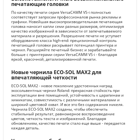
печатающие головки
По качеству печати серия VersaCAMM VS-i полностью
соответствует запросам профессионалов рынка рекламы и
графики. Новейшая высокопроизводительная печатающая
головка наносит капли семи разных размеров, оптимизируя
качество изображений в зависимости от запечатываемого
материала и разрешения. Разрешение печати не уступает
оборудованию класса high-end: прецизионный контроль
печатающей головки раскрывает потенциал принтера и
чернил. Расширяйте печатный бизнес и зарабатывайте
больше с принтерами серии VersaCAMM VS-i - благодаря
яркой, красочной, детализированной печати.
Новые чернила ECO-SOL MAX2 для
впечатляющей четкости
ECO-SOL MAX2 - новое поколение удостоенных наград
экосольвентных чернил Roland: прекрасная стойкость при
эксплуатации вне помещений, устойчивость к царапинам и
химикатам, совместимость с различными материалами и
широкий цветовой охват. И все это без содержания никеля.
Чернила ECO-SOL MAX2 созданы, чтобы обеспечить
стабильный результат, равномерное воспроизведение
цветов, четкость текста и изображений. Благодаря
обновлениям, качество печати стало еще выше - передается
каждая деталь.