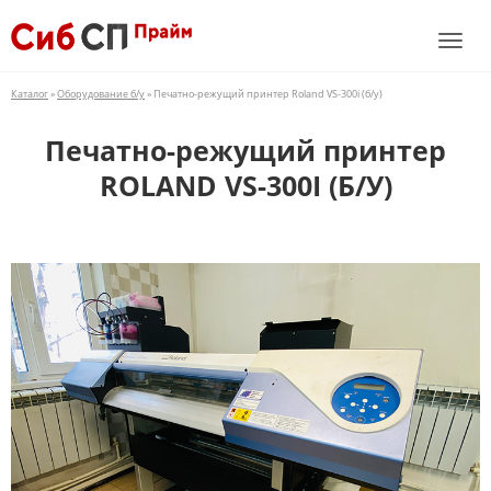
Каталог
»
Оборудование б/у
» Печатно-режущий принтер Roland VS-300i (б/у)
Печатно-режущий принтер
ROLAND VS-300I (Б/У)