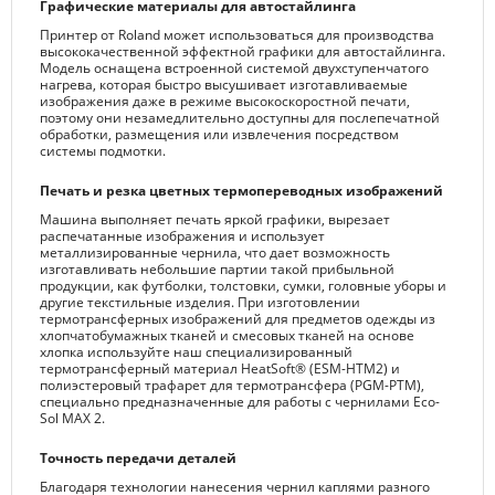
Графические материалы для автостайлинга
Принтер от Roland может использоваться для производства
высококачественной эффектной графики для автостайлинга.
Модель оснащена встроенной системой двухступенчатого
нагрева, которая быстро высушивает изготавливаемые
изображения даже в режиме высокоскоростной печати,
поэтому они незамедлительно доступны для послепечатной
обработки, размещения или извлечения посредством
системы подмотки.
Печать и резка цветных термопереводных изображений
Машина выполняет печать яркой графики, вырезает
распечатанные изображения и использует
металлизированные чернила, что дает возможность
изготавливать небольшие партии такой прибыльной
продукции, как футболки, толстовки, сумки, головные уборы и
другие текстильные изделия. При изготовлении
термотрансферных изображений для предметов одежды из
хлопчатобумажных тканей и смесовых тканей на основе
хлопка используйте наш специализированный
термотрансферный материал HeatSoft® (ESM-HTM2) и
полиэстеровый трафарет для термотрансфера (PGM-PTM),
специально предназначенные для работы с чернилами Eco-
Sol MAX 2.
Точность передачи деталей
Благодаря технологии нанесения чернил каплями разного