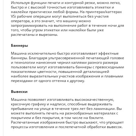
Используя функции печати и контурной резки, можно легко,
быстро и с высокой точностью изготавливать этикетки и
наклейки практически любой формы. На принтерах/каттерах
VSi рабочие операции могут выполняться без участия
оператора, а это значит, что машину можно
запрограммировать на выполнение работ в течение ночи для
того, чтобы утром этикетки или наклейки были уже
распечатаны и вырезаны.
Баннеры
Машина исключительно быстро изготавливает эффектные
баннеры. Благодаря ультрасовременной печатающей головке
и технологии нанесения чернил каплями разного размера
пользователи могут изготавливать баннеры с превосходными
показателями цветности, повышенной детализацией
наиболее выразительных участков изображения и плавными
переходами от одного оттенка к другому.
Вывески
Машина позволяет изготавливать высококачественную,
красочную графику и надписи, способные выдерживать
пребывание на улице в течение трех лет без ламинации. Вы
можете выполнять печать на разнообразных материалах с
покрытием и без покрытия, в том числе на бэклите.
Распечатанные изображения быстро высыхают, что упрощает
процессы изготовления и послепечатной обработки вывесок.