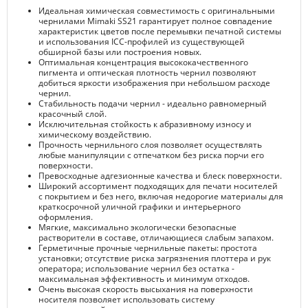
Идеальная химическая совместимость с оригинальными
чернилами Mimaki SS21 гарантирует полное совпадение
характеристик цветов после перемывки печатной системы
и использования ICC-профилей из существующей
обширной базы или построения новых.
Оптимальная концентрация высококачественного
пигмента и оптическая плотность чернил позволяют
добиться яркости изображения при небольшом расходе
чернил.
Стабильность подачи чернил - идеально равномерный
красочный слой.
Исключительная стойкость к абразивному износу и
химическому воздействию.
Прочность чернильного слоя позволяет осуществлять
любые манипуляции с отпечатком без риска порчи его
поверхности.
Превосходные адгезионные качества и блеск поверхности.
Широкий ассортимент подходящих для печати носителей
с покрытием и без него, включая недорогие материалы для
краткосрочной уличной графики и интерьерного
оформления.
Мягкие, максимально экологически безопасные
растворители в составе, отличающиеся слабым запахом.
Герметичные прочные чернильные пакеты: простота
установки; отсутствие риска загрязнения плоттера и рук
оператора; использование чернил без остатка -
максимальная эффективность и минимум отходов.
Очень высокая скорость высыхания на поверхности
носителя позволяет использовать систему