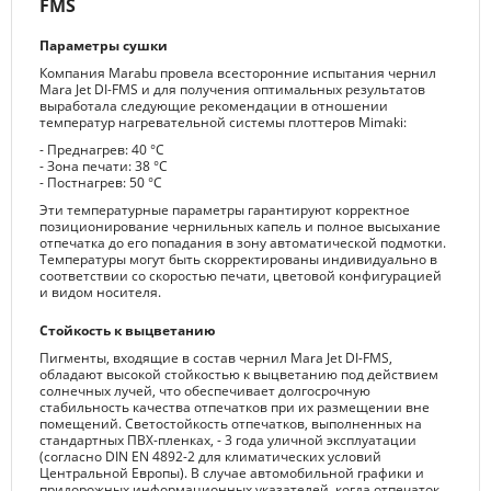
FMS
Параметры сушки
Компания Marabu провела всесторонние испытания чернил
Mara Jet DI-FMS и для получения оптимальных результатов
выработала следующие рекомендации в отношении
температур нагревательной системы плоттеров Mimaki:
- Преднагрев: 40 °С
- Зона печати: 38 °С
- Постнагрев: 50 °С
Эти температурные параметры гарантируют корректное
позиционирование чернильных капель и полное высыхание
отпечатка до его попадания в зону автоматической подмотки.
Температуры могут быть скорректированы индивидуально в
соответствии со скоростью печати, цветовой конфигурацией
и видом носителя.
Стойкость к выцветанию
Пигменты, входящие в состав чернил Mara Jet DI-FMS,
обладают высокой стойкостью к выцветанию под действием
солнечных лучей, что обеспечивает долгосрочную
стабильность качества отпечатков при их размещении вне
помещений. Светостойкость отпечатков, выполненных на
стандартных ПВХ-пленках, - 3 года уличной эксплуатации
(согласно DIN EN 4892-2 для климатических условий
Центральной Европы). В случае автомобильной графики и
придорожных информационных указателей, когда отпечаток