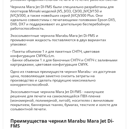
Чернила Mara Jet DI-FMS были специально разработаны для
плоттеров Mimaki моделей JV5, JV33, CJV30, JV/CJV150 и
JV/CJV300, а также новейших серий JV/CJV300 Plus. Они
идеально совместимы с печатающими головками Epson DX5,
DX6, DX7 и поддерживают их длительную бесперебойную
работоспособность.
Экосольвентные чернила Marabu Mara Jet Di-FMS и
промывочная жидкость поставляются в двух вариантах
упаковки:
- Пакеты объемом 1 л для пакетных СНПЧ, цветовая
конфигурация CMYKLcLm.
- Банки объемом 1 л для баночных СНПЧ и СНПЧ c заливными
картриджами, цветовая конфигурация CMYK.
Одно из главных преимуществ чернил Marabu - их доступная
цена, позволяющая заметно снизить затраты на
производство и сделать продукцию максимально
конкурентоспособной.
Экосольвентные чернила Mara Jet DI-FMS - наилучшее
решение для печати на самоклеящейся ПВХ-пленке
(мономерной, полимерной, литой), носителях с виниловым
покрытием, баннерных тканях, бумагах, текстиле и холсте для
сольвентной печати.
Преимущества чернил Marabu Mara Jet Di-
FMS