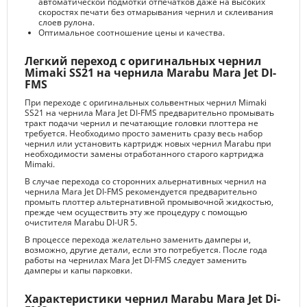
автоматической подмотки отпечатков даже на высоких
скоростях печати без отмарывания чернил и склеивания
слоев рулона.
Оптимальное соотношение цены и качества.
Легкий переход с оригинальных чернил
Mimaki SS21 на чернила Marabu Mara Jet DI-
FMS
При переходе с оригинальных сольвентных чернил Mimaki
SS21 на чернила Mara Jet DI-FMS предварительно промывать
тракт подачи чернил и печатающие головки плоттера не
требуется. Необходимо просто заменить сразу весь набор
чернил или установить картридж новых чернил Marabu при
необходимости замены отработанного старого картриджа
Mimaki.
В случае перехода со сторонних альернативных чернил на
чернила Mara Jet DI-FMS рекомендуется предварительно
промыть плоттер альтернативной промывочной жидкостью,
прежде чем осуществить эту же процедуру с помощью
очистителя Marabu DI-UR 5.
В процессе перехода желательно заменить дамперы и,
возможно, другие детали, если это потребуется. После года
работы на чернилах Mara Jet DI-FMS следует заменить
дамперы и капы парковки.
Характеристики чернил Marabu Mara Jet Di-