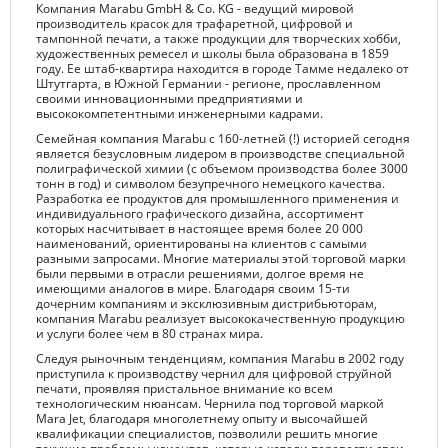
Компания Marabu GmbH & Co. KG - ведущий мировой
производитель красок для трафаретной, цифровой и
тампонной печати, а также продукции для творческих хобби,
художественных ремесел и школы была образована в 1859
году. Ее штаб-квартира находится в городе Тамме недалеко от
Штутгарта, в Южной Германии - регионе, прославленном
своими инновационными предприятиями и
высококомпетентными инженерными кадрами.
Семейная компания Marabu с 160-летней (!) историей сегодня
является безусловным лидером в производстве специальной
полиграфической химии (с объемом производства более 3000
тонн в год) и символом безупречного немецкого качества.
Разработка ее продуктов для промышленного применения и
индивидуального графического дизайна, ассортимент
которых насчитывает в настоящее время более 20 000
наименований, ориентированы на клиентов с самыми
разными запросами. Многие материалы этой торговой марки
были первыми в отрасли решениями, долгое время не
имеющими аналогов в мире. Благодаря своим 15-ти
дочерним компаниям и эксклюзивным дистрибьюторам,
компания Marabu реализует высококачественную продукцию
и услуги более чем в 80 странах мира.
Следуя рыночным тенденциям, компания Marabu в 2002 году
приступила к производству чернил для цифровой струйной
печати, проявляя пристальное внимание ко всем
технологическим нюансам. Чернила под торговой маркой
Mara Jet, благодаря многолетнему опыту и высочайшей
квалификации специалистов, позволили решить многие