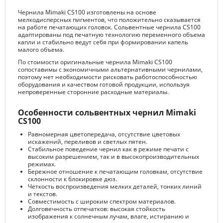
Чернила Mimaki CS100 изготовлены на основе
мелкодисперсных пигментов, что положительно сказывается
на работе печатающих головок. Сольвентные чернила CS100
адаптированы под печатную технологию переменного объема
капли и стабильно ведут себя при формировании капель
малого объема.
По стоимости оригинальные чернила Mimaki CS100
сопоставимы с экономичными альтернативными чернилами,
поэтому нет необходимости рисковать работоспособностью
оборудования и качеством готовой продукции, используя
непроверенные сторонние расходные материалы.
Особенности сольвентных чернил Mimaki
CS100
Равномерная цветопередача, отсутствие цветовых
искажений, переливов и светлых пятен.
Стабильное поведение чернил как в режиме печати с
высоким разрешением, так и в высокопроизводительных
режимах.
Бережное отношение к печатающим головкам, отсутствие
склонности к блокировке дюз.
Четкость воспроизведения мелких деталей, тонких линий
и текстов.
Совместимость с широким спектром материалов.
Долговечность отпечатков: высокая стойкость
изображения к солнечным лучам, влаге, истиранию и