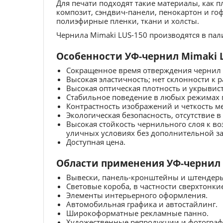
Для печати подходят такие материалы, как п
композит, сэндвич-панели, пенокартон и г
полиэфирные пленки, ткани и холсты.
Чернила Mimaki LUS-150 производятся в пал
Особенности УФ-чернил Mimaki L
Сокращенное время отверждения чернил 
Высокая эластичность; нет склонности к 
Высокая оптическая плотность и укрывис
Стабильное поведение в любых режимах 
Контрастность изображений и четкость ме
Экологическая безопасность, отсутствие 
Высокая стойкость чернильного слоя к в
уличных условиях без дополнительной з
Доступная цена.
Области применения УФ-чернил 
Вывески, панель-кронштейны и штендер
Световые короба, в частности сверхтонки
Элементы интерьерного оформления.
Автомобильная графика и автостайлинг.
Широкоформатные рекламные панно.
Художественные репродукции и фотограф