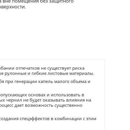
а вне помещения без защитного
оверхности.
ибании отпечатков не существует риска
ые рулонные и гибкие листовые материалы.
бя при генерации капель малого объема и
ропускающих основах и использовать в
х чернил не будет оказывать влияния на
роцесс дает возможность существенно
создания спецэффектов в комбинации с этим