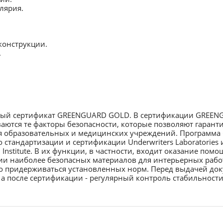
лярия.
конструкции.
.
жный сертификат GREENGUARD GOLD. В сертификации GREE
аются те факторы безопасности, которые позволяют гарант
я образовательных и медицинских учреждений. Программ
стандартизации и сертификации Underwriters Laboratories
Institute. В их функции, в частности, входит оказание пом
нии наиболее безопасных материалов для интерьерных рабо
о придерживаться установленных норм. Перед выдачей до
а после сертификации - регулярный контроль стабильности