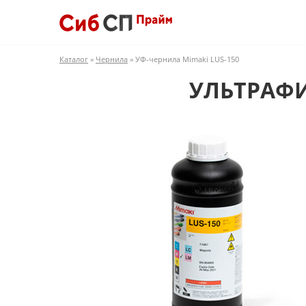
Каталог
»
Чернила
» УФ-чернила Mimaki LUS-150
УЛЬТРАФИ