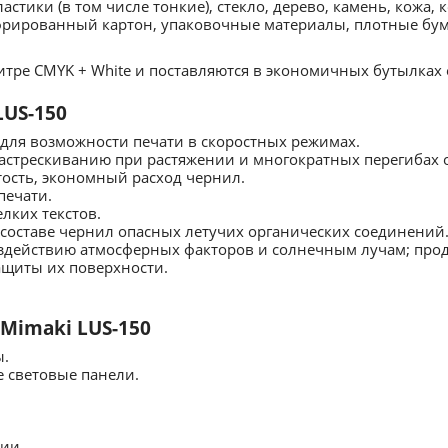
ластики (в том числе тонкие), стекло, дерево, камень, кож
офрированный картон, упаковочные материалы, плотные бу
итре CMYK + White и поставляются в экономичных бутылках 
US-150
для возможности печати в скоростных режимах.
растрескиванию при растяжении и многократных перегибах 
тость, экономный расход чернил.
печати.
лких текстов.
в составе чернил опасных летучих органических соединений
оздействию атмосферных факторов и солнечным лучам; про
ащиты их поверхности.
Mimaki LUS-150
ы.
е световые панели.
ии.