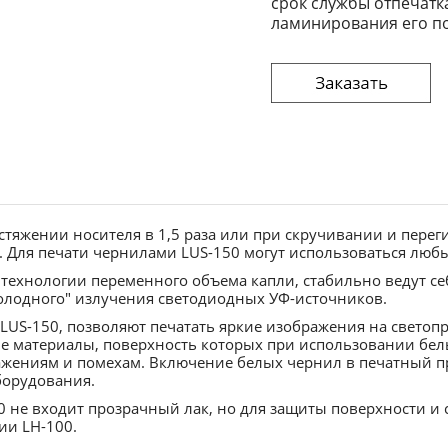
срок службы отпечатк
ламинирования его п
стяжении носителя в 1,5 раза или при скручивании и перег
. Для печати чернилами LUS-150 могут использоваться люб
технологии переменного объема капли, стабильно ведут се
олодного" излучения светодиодных УФ-источников.
LUS-150, позволяют печатать яркие изображения на светоп
 материалы, поверхность которых при использовании белы
ажениям и помехам. Включение белых чернил в печатный п
борудования.
 не входит прозрачный лак, но для защиты поверхности и 
ии LH-100.