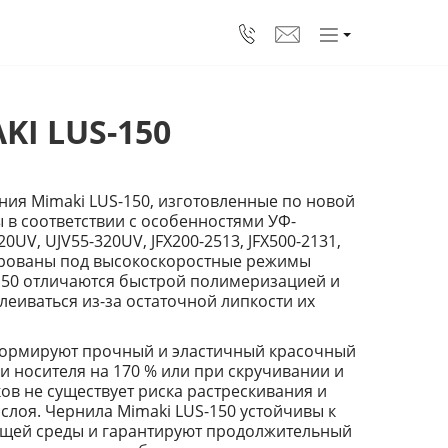
I LUS-150
ия Mimaki LUS-150, изготовленные по новой
 в соответствии с особенностями УФ-
20UV, UJV55-320UV, JFX200-2513, JFX500-2131,
тированы под высокоскоростные режимы
150 отличаются быстрой полимеризацией и
леиваться из-за остаточной липкости их
формируют прочный и эластичный красочный
и носителя на 170 % или при скручивании и
ов не существует риска растрескивания и
слоя. Чернила Mimaki LUS-150 устойчивы к
щей среды и гарантируют продолжительный