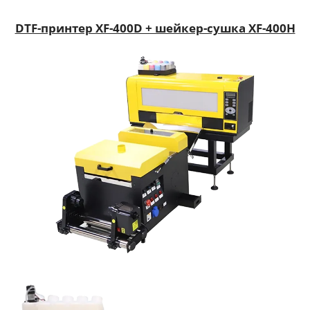
DTF-принтер XF-400D + шейкер-сушка XF-400H