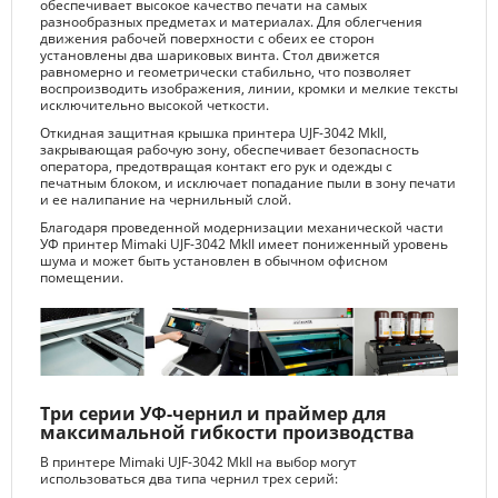
обеспечивает высокое качество печати на самых
разнообразных предметах и материалах. Для облегчения
движения рабочей поверхности с обеих ее сторон
установлены два шариковых винта. Стол движется
равномерно и геометрически стабильно, что позволяет
воспроизводить изображения, линии, кромки и мелкие тексты
исключительно высокой четкости.
Откидная защитная крышка принтера UJF-3042 MkII,
закрывающая рабочую зону, обеспечивает безопасность
оператора, предотвращая контакт его рук и одежды с
печатным блоком, и исключает попадание пыли в зону печати
и ее налипание на чернильный слой.
Благодаря проведенной модернизации механической части
УФ принтер Mimaki UJF-3042 MkII имеет пониженный уровень
шума и может быть установлен в обычном офисном
помещении.
Три серии УФ-чернил и праймер для
максимальной гибкости производства
В принтере Mimaki UJF-3042 MkII на выбор могут
использоваться два типа чернил трех серий: