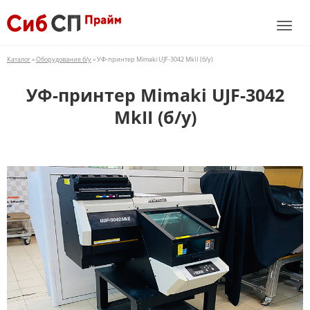
Каталог
»
Оборудование б/у
» УФ-принтер Mimaki UJF-3042 MkII (б/у)
УФ-принтер Mimaki UJF-3042
MkII (б/у)