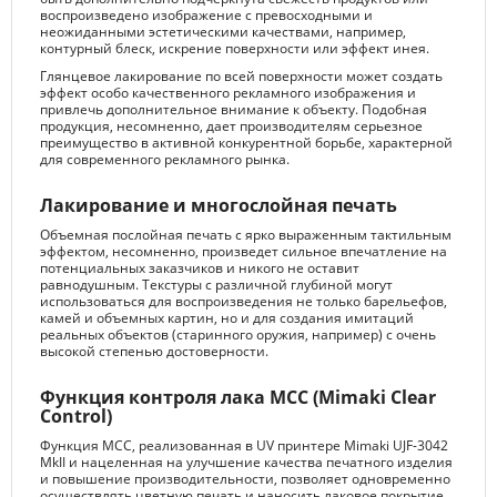
воспроизведено изображение с превосходными и
неожиданными эстетическими качествами, например,
контурный блеск, искрение поверхности или эффект инея.
Глянцевое лакирование по всей поверхности может создать
эффект особо качественного рекламного изображения и
привлечь дополнительное внимание к объекту. Подобная
продукция, несомненно, дает производителям серьезное
преимущество в активной конкурентной борьбе, характерной
для современного рекламного рынка.
Лакирование и многослойная печать
Объемная послойная печать с ярко выраженным тактильным
эффектом, несомненно, произведет сильное впечатление на
потенциальных заказчиков и никого не оставит
равнодушным. Текстуры с различной глубиной могут
использоваться для воспроизведения не только барельефов,
камей и объемных картин, но и для создания имитаций
реальных объектов (старинного оружия, например) с очень
высокой степенью достоверности.
Функция контроля лака MCC (Mimaki Clear
Control)
Функция MCC, реализованная в UV принтере Mimaki UJF-3042
MkII и нацеленная на улучшение качества печатного изделия
и повышение производительности, позволяет одновременно
осуществлять цветную печать и наносить лаковое покрытие.