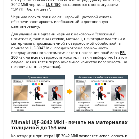
3042 MkII чернила
LUS-150
поставляются в конфигурации
"CMYK + белый цвет".
Чернила всех типов имеют широкий цветовой охват и
обеспечивают яркость изображений и достоверную
цветопередачу.
Для улучшения адгезии чернил к некоторым "сложным"
носителям, таким как стекло, металлы, некоторые пластики и
материалы с промышленной поверхностной обработкой, в
принтере UJF-3042 MkII предусмотрена возможность
предварительного автоматического нанесения праймера
PR-
200
как на всю поверхность носителя, так и выборочно (в этом
случае не меняется первоначальное качество поверхности на
незапечатанных участках).
Mimaki UJF-3042 MkII - печать на материалах
толщиной до 153 мм
Конструкция принтера UJF-3042 MkII позволяет использовать в