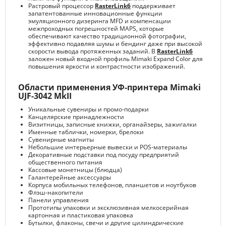
Растровый процессор
RasterLink6
поддерживает
запатентованные инновационные функции
эмуляционного дизеринга MFD и компенсации
межпроходных погрешностей MAPS, которые
обеспечивают качество традиционной фотографии,
эффективно подавляя шумы и бендинг даже при высокой
скорости вывода протяженных заданий. В
RasterLink6
заложен новый входной профиль Mimaki Expand Color для
повышения яркости и контрастности изображений.
Области применения УФ-принтера Mimaki
UJF-3042 MkII
Уникальные сувениры и промо-подарки
Канцелярские принадлежности
Визитницы, записные книжки, органайзеры, зажигалки
Именные таблички, номерки, брелоки
Сувенирные магниты
Небольшие интерьерные вывески и POS-материалы
Декоративные подставки под посуду предприятий
общественного питания
Кассовые монетницы (блюдца)
Галантерейные аксессуары
Корпуса мобильных телефонов, планшетов и ноутбуков
Флэш-накопители
Панели управления
Прототипы упаковки и эксклюзивная мелкосерийная
картонная и пластиковая упаковка
Бутылки, флаконы, свечи и другие цилиндрические