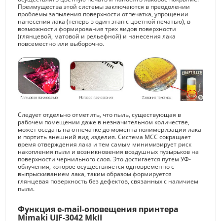
Преимущества этой системы заключаются в преодолении
проблемы запыления поверхности отпечатка, упрощении
нанесения лака (теперь в один этап с цветной печатью), в
возможности формирования трех видов поверхности
(глянцевой, матовой и рельефной) и нанесения лака
повсеместно или выборочно.
Следует отдельно отметить, что пыль, существующая в
рабочем помещении даже в незначительном количестве,
может оседать на отпечатке до момента полимеризации лака
и портить внешний вид изделия. Система MCC сокращает
время отверждения лака и тем самым минимизирует риск
накопления пыли и возникновения воздушных пузырьков на
поверхности чернильного слоя. Это достигается путем УФ-
облучения, которое осуществляется одновременно с
выпрыскиванием лака, таким образом формируется
глянцевая поверхность без дефектов, связанных с наличием
пыли.
Функция e-mail-оповещения принтера
Mimaki UJF-3042 MkII