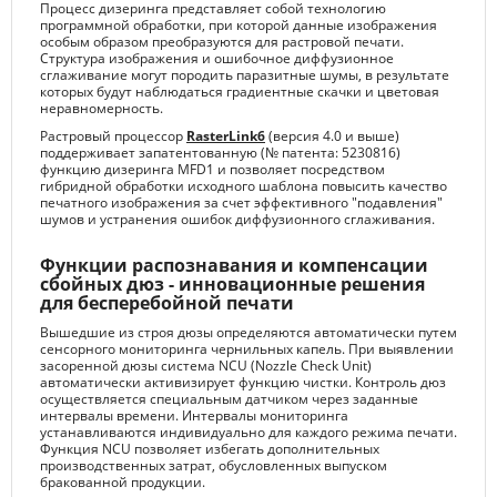
Процесс дизеринга представляет собой технологию
программной обработки, при которой данные изображения
особым образом преобразуются для растровой печати.
Структура изображения и ошибочное диффузионное
сглаживание могут породить паразитные шумы, в результате
которых будут наблюдаться градиентные скачки и цветовая
неравномерность.
Растровый процессор
RasterLink6
(версия 4.0 и выше)
поддерживает запатентованную (№ патента: 5230816)
функцию дизеринга MFD1 и позволяет посредством
гибридной обработки исходного шаблона повысить качество
печатного изображения за счет эффективного "подавления"
шумов и устранения ошибок диффузионного сглаживания.
Функции распознавания и компенсации
сбойных дюз - инновационные решения
для бесперебойной печати
Вышедшие из строя дюзы определяются автоматически путем
сенсорного мониторинга чернильных капель. При выявлении
засоренной дюзы система NCU (Nozzle Check Unit)
автоматически активизирует функцию чистки. Контроль дюз
осуществляется специальным датчиком через заданные
интервалы времени. Интервалы мониторинга
устанавливаются индивидуально для каждого режима печати.
Функция NCU позволяет избегать дополнительных
производственных затрат, обусловленных выпуском
бракованной продукции.