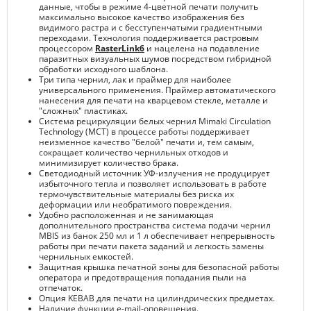
данные, чтобы в режиме 4-цветной печати получить
максимально высокое качество изображения без
видимого растра и с бесступенчатыми градиентными
переходами. Технология поддерживается растровым
процессором
RasterLink6
и нацелена на подавление
паразитных визуальных шумов посредством гибридной
обработки исходного шаблона.
Три типа чернил, лак и праймер для наиболее
универсального применения. Праймер автоматического
нанесения для печати на кварцевом стекле, металле и
"сложных" пластиках.
Система рециркуляции белых чернил Mimaki Circulation
Technology (MCT) в процессе работы поддерживает
неизменное качество "белой" печати и, тем самым,
сокращает количество чернильных отходов и
минимизирует количество брака.
Светодиодный источник УФ-излучения не продуцирует
избыточного тепла и позволяет использовать в работе
термочувствительные материалы без риска их
деформации или необратимого повреждения.
Удобно расположенная и не занимающая
дополнительного пространства система подачи чернил
MBIS из банок 250 мл и 1 л обеспечивает непрерывность
работы при печати пакета заданий и легкость замены
чернильных емкостей.
Защитная крышка печатной зоны для безопасной работы
оператора и предотвращения попадания пыли на
отпечаток.
Опция KEBAB для печати на цилиндрических предметах.
Наличие функции e-mail-оповещения.