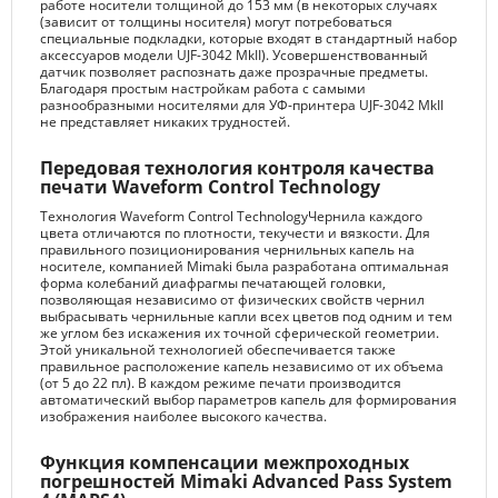
работе носители толщиной до 153 мм (в некоторых случаях
(зависит от толщины носителя) могут потребоваться
специальные подкладки, которые входят в стандартный набор
аксессуаров модели UJF-3042 MkII). Усовершенствованный
датчик позволяет распознать даже прозрачные предметы.
Благодаря простым настройкам работа с самыми
разнообразными носителями для УФ-принтера UJF-3042 MkII
не представляет никаких трудностей.
Передовая технология контроля качества
печати Waveform Control Technology
Технология Waveform Control TechnologyЧернила каждого
цвета отличаются по плотности, текучести и вязкости. Для
правильного позиционирования чернильных капель на
носителе, компанией Mimaki была разработана оптимальная
форма колебаний диафрагмы печатающей головки,
позволяющая независимо от физических свойств чернил
выбрасывать чернильные капли всех цветов под одним и тем
же углом без искажения их точной сферической геометрии.
Этой уникальной технологией обеспечивается также
правильное расположение капель независимо от их объема
(от 5 до 22 пл). В каждом режиме печати производится
автоматический выбор параметров капель для формирования
изображения наиболее высокого качества.
Функция компенсации межпроходных
погрешностей Mimaki Advanced Pass System