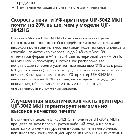
предметы
Памятные награды и призы из стекла и пластика
Скорость печати УФ-принтера UJF-3042 MkII
почти на 20% выше, чем у модели UJF-
3042HG
Принтер Mimaki UJF-3042 MkII с новыми печатающими
головками повышенного быстродействия отличается самой
высокой производительностью среди моделей своего класса и
способен печатать со скоростью до 2,48 кв.м/час (39
отпечатков формата А4 в час; 4 цвета, черновой режим Draft,
600x600 dpi, 8 проходов). Шахматное расположение
печатающих головок и удлиненные ряды дюз (318 дюз в ряду,
636 дюз в головке) позволяют существенно повысить скорость
печати. В стандартном режиме УФ-принтер UJF-3042 MkII
печатает почти на 20 % быстрее, чем модель предыдущего
поколения, обеспечивая тем самым повышенную
оперативность исполнения заказов.
Улучшенная механическая часть принтера
UJF-3042 MkII гарантирует неизменно
высокое качество печати
В отличие от модели UJF-3042HG, в принтере UJF-3042 MkII в
процессе печати перемещается рабочий стол, а не рельс
каретки - это снижает уровень вибраций печатного блока,
повышает точность позиционирования чернильных капель и