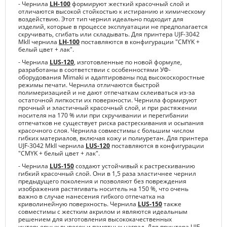
- Чернила
LH-100
формируют жесткий красочный слой и
отличаются высокой стойкостью к истиранию и химическому
воздействию. Этот тип чернил идеально подходит для
изделий, которые в процессе эксплуатации не предполагается
скручивать, сгибать или складывать. Для принтера UJF-3042
MkII чернила
LH-100
поставляются в конфигурации "CMYK +
белый цвет + лак".
- Чернила
LUS-120
, изготовленные по новой формуле,
разработаны в соответствии с особенностями УФ-
оборудования Mimaki и адаптированы под высокоскоростные
режимы печати. Чернила отличаются быстрой
полимеризацией и не дают отпечаткам склеиваться из-за
остаточной липкости их поверхности. Чернила формируют
прочный и эластичный красочный слой, и при растяжении
носителя на 170 % или при скручивании и перегибании
отпечатков не существует риска растрескивания и осыпания
красочного слоя. Чернила совместимы с большим числом
гибких материалов, включая кожу и полиуретан. Для принтера
UJF-3042 MkII чернила
LUS-120
поставляются в конфигурации
"CMYK + белый цвет + лак".
- Чернила
LUS-150
создают устойчивый к растрескиванию
гибкий красочный слой. Они в 1,5 раза эластичнее чернил
предыдущего поколения и позволяют без повреждения
изображения растягивать носитель на 150 %, что очень
важно в случае нанесения гибкого отпечатка на
криволинейную поверхность. Чернила
LUS-150
также
совместимы с жестким акрилом и являются идеальным
решением для изготовления высококачественных
интерьерных вывесок и памятных наград. Для принтера UJF-