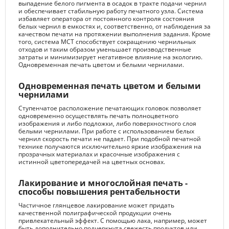
выпадение белого пигмента в осадок в тракте подачи чернил
и обеспечивает стабильную работу печатного узла. Система
избавляет оператора от постоянного контроля состояния
белых чернил в емкостях и, соответственно, от наблюдения за
качеством печати на протяжении выполнения задания. Кроме
того, система MCT способствует сокращению чернильных
отходов и таким образом уменьшает производственные
затраты и минимизирует негативное влияние на экологию.
Одновременная печать цветом и белыми чернилами.
Одновременная печать цветом и белыми
чернилами
Ступенчатое расположение печатающих головок позволяет
одновременно осуществлять печать полноцветного
изображения и либо подложки, либо поверхностного слоя
белыми чернилами. При работе с использованием белых
чернил скорость печати не падает. При подобной печатной
технике получаются исключительно яркие изображения на
прозрачных материалах и красочные изображения с
истинной цветопередачей на цветных основах.
Лакирование и многослойная печать -
способы повышения рентабельности
Частичное глянцевое лакирование может придать
качественной полиграфической продукции очень
привлекательный эффект. С помощью лака, например, может
быть дополнительно подчеркнута свежесть продуктов или