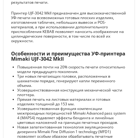
результатов печати.
Принтер UJF-3042 MkII предназначен для высококачественной
УФ-печати на всевозможных готовых плоских изделиях,
изготовления табличек, небольших вывесок и POS-
материалов, а при использовании дополнительного
приспособления KEBAB позволяет наносить изображение на
цилиндрические поверхности, в том числе по всей их
окружности.
Особенности и преимущества УФ-принтера
Mimaki UJF-3042 MkII
Повышенная почти на 20% скорость печати относительно
модели предыдущего поколения.
Три новых печатающих головки, расположенных в
шахматном порядке, генерируют капли переменного
объема.
Усовершенствованная конструкция механической части
плоттера.
Прямая печать на листовых материалах и готовых
изделиях толщиной до 153 мм.
Усовершенствованная функция компенсации
межпроходных погрешностей Mimaki Advanced pass system
4 (MAPS4) подавляет эффекты бендинга и линейных
цветовых наложений на границах печатных проходов.
Новая запатентованная технология эмуляционного
дизеринга Mimaki Fine Diffusion 1 technology (MFD1)
позволяет особым образом обрабатывать печатные