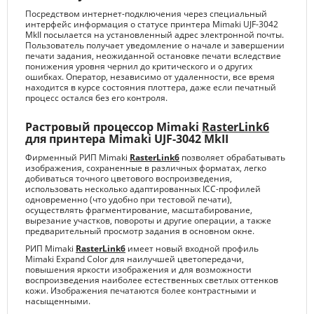
Посредством интернет-подключения через специальный
интерфейс информация о статусе принтера Mimaki UJF-3042
MkII посылается на установленный адрес электронной почты.
Пользователь получает уведомление о начале и завершении
печати задания, неожиданной остановке печати вследствие
понижения уровня чернил до критического и о других
ошибках. Оператор, независимо от удаленности, все время
находится в курсе состояния плоттера, даже если печатный
процесс остался без его контроля.
Растровый процессор Mimaki
RasterLink6
для принтера Mimaki UJF-3042 MkII
Фирменный РИП Mimaki
RasterLink6
позволяет обрабатывать
изображения, сохраненные в различных форматах, легко
добиваться точного цветового воспроизведения,
использовать несколько адаптированных ICC-профилей
одновременно (что удобно при тестовой печати),
осуществлять фрагментирование, масштабирование,
вырезание участков, повороты и другие операции, а также
предварительный просмотр задания в основном окне.
РИП Mimaki
RasterLink6
имеет новый входной профиль
Mimaki Expand Color для наилучшей цветопередачи,
повышения яркости изображения и для возможности
воспроизведения наиболее естественных светлых оттенков
кожи. Изображения печатаются более контрастными и
насыщенными.