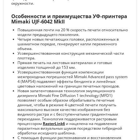
окружности.
Особенности и преимущества УФ-принтера
Mimaki UJF-6042 MkII
Повышенная почти на 20 % скорость печати относительно
модели предыдущего поколения.
Четыре новых печатающих головки, расположенных в
шахматном порядке, генерируют капли переменного
объема.
Усовершенствованная конструкция механической части
плоттера.
Прямая печать на листовых материалах и готовых
изделиях толщиной до 153 мм.
Усовершенствованная функция компенсации
межпроходных погрешностей Mimaki Advanced pass system
4 (MAPS4) подавляет эффекты бендинга и линейных
цветовых наложений на границах печатных проходов.
Новая запатентованная технология эмуляционного
дизеринга Mimaki Fine Diffusion 1 technology (MFD1)
позволяет особым образом обрабатывать печатные
данные, чтобы в режиме 4-цветной печати получить
максимально высокое качество изображения без
видимого растра и с бесступенчатыми градиентными
переходами. Технология поддерживается растровым
процессором
RasterLink6
и нацелена на подавление
паразитных визуальных шумов посредством гибридной
обработки исходного шаблона.
С помощью функции распознавания и восстановления