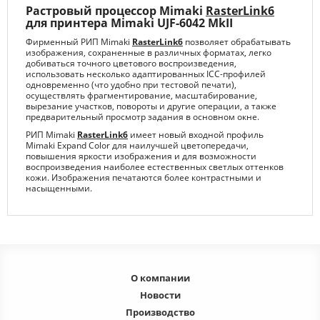
Растровый процессор Mimaki
RasterLink6
для принтера Mimaki UJF-6042 MkII
Фирменный РИП Mimaki
RasterLink6
позволяет обрабатывать
изображения, сохраненные в различных форматах, легко
добиваться точного цветового воспроизведения,
использовать несколько адаптированных ICC-профилей
одновременно (что удобно при тестовой печати),
осуществлять фрагментирование, масштабирование,
вырезание участков, повороты и другие операции, а также
предварительный просмотр задания в основном окне.
РИП Mimaki
RasterLink6
имеет новый входной профиль
Mimaki Expand Color для наилучшей цветопередачи,
повышения яркости изображения и для возможности
воспроизведения наиболее естественных светлых оттенков
кожи. Изображения печатаются более контрастными и
насыщенными.
О компании
Новости
Производство