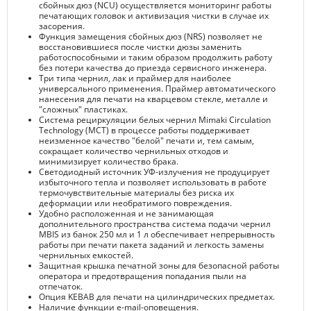
сбойных дюз (NCU) осуществляется мониторинг работы
печатающих головок и активизация чистки в случае их
засорения.
Функция замещения сбойных дюз (NRS) позволяет не
восстановившиеся после чистки дюзы заменить
работоспособными и таким образом продолжить работу
без потери качества до приезда сервисного инженера.
Три типа чернил, лак и праймер для наиболее
универсального применения. Праймер автоматического
нанесения для печати на кварцевом стекле, металле и
"сложных" пластиках.
Система рециркуляции белых чернил Mimaki Circulation
Technology (MCT) в процессе работы поддерживает
неизменное качество "белой" печати и, тем самым,
сокращает количество чернильных отходов и
минимизирует количество брака.
Светодиодный источник УФ-излучения не продуцирует
избыточного тепла и позволяет использовать в работе
термочувствительные материалы без риска их
деформации или необратимого повреждения.
Удобно расположенная и не занимающая
дополнительного пространства система подачи чернил
MBIS из банок 250 мл и 1 л обеспечивает непрерывность
работы при печати пакета заданий и легкость замены
чернильных емкостей.
Защитная крышка печатной зоны для безопасной работы
оператора и предотвращения попадания пыли на
отпечаток.
Опция KEBAB для печати на цилиндрических предметах.
Наличие функции e-mail-оповещения.