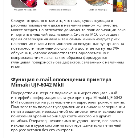
Следует отдельно отметить, что пыль, существующая в
рабочем помещении даже в незначительном количестве,
может оседать на отпечатке до момента полимеризации лака
и портить внешний вид изделия. Система MCC сокращает
время отверждения лака и тем самым минимизирует риск
накопления пыли и возникновения воздушных пузырьков на
поверхности чернильного слоя. Это достигается путем УФ-
облучения, которое осуществляется одновременно с
выпрыскиванием лака, таким образом формируется
глянцевая поверхность без дефектов, связанных с наличием
пыли.
Функция e-mail-оповещения принтера
Mimaki UJF-6042 MkII
Посредством интернет-подключения через специальный
интерфейс информация о статусе принтера Mimaki UJF-6042
MkII посылается на установленный адрес электронной почты.
Пользователь получает уведомление о начале и завершении
печати задания, неожиданной остановке печати вследствие
понижения уровня чернил до критического и о других
ошибках. Оператор, независимо от удаленности, все время
находится в курсе состояния плоттера, даже если печатный
процесс остался без его контроля.