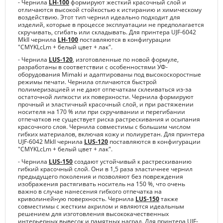
- Чернила
LH-100
формируют жесткий красочный слой и
отличаются высокой стойкостью к истиранию и химическому
воздействию. Этот тип чернил идеально подходит для
изделий, которые в процессе эксплуатации не предполагается
скручивать, сгибать или складывать. Для принтера UJF-6042
MkII чернила
LH-100
поставляются в конфигурации
"CMYKLcLm + белый цвет + лак".
- Чернила
LUS-120
, изготовленные по новой формуле,
разработаны в соответствии с особенностями УФ-
оборудования Mimaki и адаптированы под высокоскоростные
режимы печати. Чернила отличаются быстрой
полимеризацией и не дают отпечаткам склеиваться из-за
остаточной липкости их поверхности. Чернила формируют
прочный и эластичный красочный слой, и при растяжении
носителя на 170 % или при скручивании и перегибании
отпечатков не существует риска растрескивания и осыпания
красочного слоя. Чернила совместимы с большим числом
гибких материалов, включая кожу и полиуретан. Для принтера
UJF-6042 MkII чернила
LUS-120
поставляются в конфигурации
"CMYKLcLm + белый цвет + лак".
- Чернила
LUS-150
создают устойчивый к растрескиванию
гибкий красочный слой. Они в 1,5 раза эластичнее чернил
предыдущего поколения и позволяют без повреждения
изображения растягивать носитель на 150 %, что очень
важно в случае нанесения гибкого отпечатка на
криволинейную поверхность. Чернила
LUS-150
также
совместимы с жестким акрилом и являются идеальным
решением для изготовления высококачественных
интерьерных вывесок и памятных наград. Для принтера UJF-