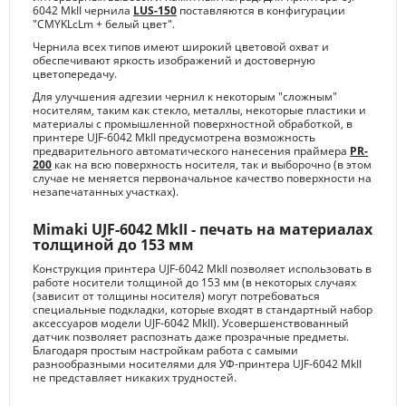
6042 MkII чернила
LUS-150
поставляются в конфигурации
"CMYKLcLm + белый цвет".
Чернила всех типов имеют широкий цветовой охват и
обеспечивают яркость изображений и достоверную
цветопередачу.
Для улучшения адгезии чернил к некоторым "сложным"
носителям, таким как стекло, металлы, некоторые пластики и
материалы с промышленной поверхностной обработкой, в
принтере UJF-6042 MkII предусмотрена возможность
предварительного автоматического нанесения праймера
PR-
200
как на всю поверхность носителя, так и выборочно (в этом
случае не меняется первоначальное качество поверхности на
незапечатанных участках).
Mimaki UJF-6042 MkII - печать на материалах
толщиной до 153 мм
Конструкция принтера UJF-6042 MkII позволяет использовать в
работе носители толщиной до 153 мм (в некоторых случаях
(зависит от толщины носителя) могут потребоваться
специальные подкладки, которые входят в стандартный набор
аксессуаров модели UJF-6042 MkII). Усовершенствованный
датчик позволяет распознать даже прозрачные предметы.
Благодаря простым настройкам работа с самыми
разнообразными носителями для УФ-принтера UJF-6042 MkII
не представляет никаких трудностей.