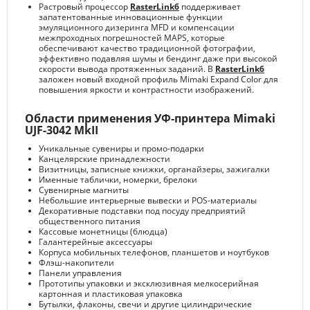
Растровый процессор
RasterLink6
поддерживает
запатентованные инновационные функции
эмуляционного дизеринга MFD и компенсации
межпроходных погрешностей MAPS, которые
обеспечивают качество традиционной фотографии,
эффективно подавляя шумы и бендинг даже при высокой
скорости вывода протяженных заданий. В
RasterLink6
заложен новый входной профиль Mimaki Expand Color для
повышения яркости и контрастности изображений.
Области применения УФ-принтера Mimaki
UJF-3042 MkII
Уникальные сувениры и промо-подарки
Канцелярские принадлежности
Визитницы, записные книжки, органайзеры, зажигалки
Именные таблички, номерки, брелоки
Сувенирные магниты
Небольшие интерьерные вывески и POS-материалы
Декоративные подставки под посуду предприятий
общественного питания
Кассовые монетницы (блюдца)
Галантерейные аксессуары
Корпуса мобильных телефонов, планшетов и ноутбуков
Флэш-накопители
Панели управления
Прототипы упаковки и эксклюзивная мелкосерийная
картонная и пластиковая упаковка
Бутылки, флаконы, свечи и другие цилиндрические