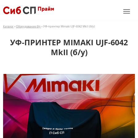
Каталог
»
Оборудование б/у
» УФ-принтер Mimaki UJF-6042 MkII (б/у)
УФ-ПРИНТЕР MIMAKI UJF-6042
MkII (б/у)