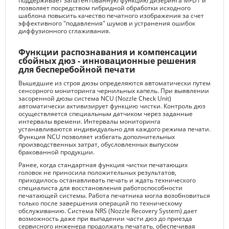
поддерживает запатентованную функцию дизеринга MFD1 и
позволяет посредством гибридной обработки исходного
шаблона повысить качество печатного изображения за счет
эффективного "подавления" шумов и устранения ошибок
диффузионного сглаживания.
Функции распознавания и компенсации
сбойных дюз - инновационные решения
для бесперебойной печати
Вышедшие из строя дюзы определяются автоматически путем
сенсорного мониторинга чернильных капель. При выявлении
засоренной дюзы система NCU (Nozzle Check Unit)
автоматически активизирует функцию чистки. Контроль дюз
осуществляется специальным датчиком через заданные
интервалы времени. Интервалы мониторинга
устанавливаются индивидуально для каждого режима печати.
Функция NCU позволяет избегать дополнительных
производственных затрат, обусловленных выпуском
бракованной продукции.
Ранее, когда стандартная функция чистки печатающих
головок не приносила положительных результатов,
приходилось останавливать печать и ждать технического
специалиста для восстановления работоспособности
печатающей системы. Работа печатника могла возобновиться
только после завершения операций по техническому
обслуживанию. Система NRS (Nozzle Recovery System) дает
возможность даже при выпадении части дюз до приезда
сервисного инженера продолжать печатать, обеспечивая