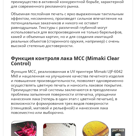
преимущество в активной конкурентной борьбе, характерной
для современного рекламного рынка.
Объемная послойная печать с ярко выраженным тактильным
эффектом, несомненно, произведет сильное впечатление на
потенциальных заказчиков и никого не оставит
равнодушным. Текстуры с различной глубиной могут
использоваться для воспроизведения не только барельефов,
камей и объемных картин, но и для создания имитаций
реальных объектов (старинного оружия, например) с очень
высокой степенью достоверности.
Функция контроля лака MCC (Mimaki Clear
Control)
Функция MCC, реализованная в UV принтере Mimaki UJF-6042
MkII и нацеленная на улучшение качества печатного изделия
и повышение производительности, позволяет одновременно
осуществлять цветную печать и наносить лаковое покрытие.
Преимущества этой системы заключаются в преодолении
проблемы запыления поверхности отпечатка, упрощении
нанесения лака (теперь в один этап с цветной печатью), в
возможности формирования трех видов поверхности
(глянцевой, матовой и рельефной) и нанесения лака
повсеместно или выборочно.