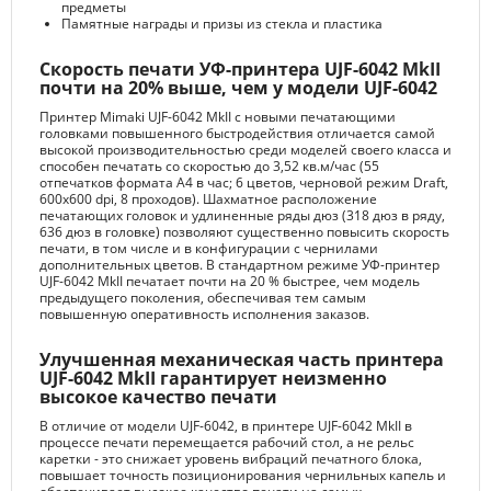
предметы
Памятные награды и призы из стекла и пластика
Скорость печати УФ-принтера UJF-6042 MkII
почти на 20% выше, чем у модели UJF-6042
Принтер Mimaki UJF-6042 MkII с новыми печатающими
головками повышенного быстродействия отличается самой
высокой производительностью среди моделей своего класса и
способен печатать со скоростью до 3,52 кв.м/час (55
отпечатков формата А4 в час; 6 цветов, черновой режим Draft,
600x600 dpi, 8 проходов). Шахматное расположение
печатающих головок и удлиненные ряды дюз (318 дюз в ряду,
636 дюз в головке) позволяют существенно повысить скорость
печати, в том числе и в конфигурации с чернилами
дополнительных цветов. В стандартном режиме УФ-принтер
UJF-6042 MkII печатает почти на 20 % быстрее, чем модель
предыдущего поколения, обеспечивая тем самым
повышенную оперативность исполнения заказов.
Улучшенная механическая часть принтера
UJF-6042 MkII гарантирует неизменно
высокое качество печати
В отличие от модели UJF-6042, в принтере UJF-6042 MkII в
процессе печати перемещается рабочий стол, а не рельс
каретки - это снижает уровень вибраций печатного блока,
повышает точность позиционирования чернильных капель и