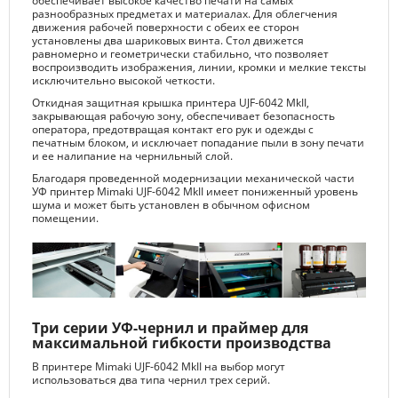
обеспечивает высокое качество печати на самых
разнообразных предметах и материалах. Для облегчения
движения рабочей поверхности с обеих ее сторон
установлены два шариковых винта. Стол движется
равномерно и геометрически стабильно, что позволяет
воспроизводить изображения, линии, кромки и мелкие тексты
исключительно высокой четкости.
Откидная защитная крышка принтера UJF-6042 MkII,
закрывающая рабочую зону, обеспечивает безопасность
оператора, предотвращая контакт его рук и одежды с
печатным блоком, и исключает попадание пыли в зону печати
и ее налипание на чернильный слой.
Благодаря проведенной модернизации механической части
УФ принтер Mimaki UJF-6042 MkII имеет пониженный уровень
шума и может быть установлен в обычном офисном
помещении.
Три серии УФ-чернил и праймер для
максимальной гибкости производства
В принтере Mimaki UJF-6042 MkII на выбор могут
использоваться два типа чернил трех серий.